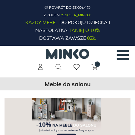
😎 POWRÓT DO SZKOŁY 😎
Z KODEM
“SZKOLA_MINKO”
KAŻDY MEBEL
DO POKOJU DZIECKA I
NASTOLATKA
TANIEJ O 10%
DOSTAWA ZAWSZE
0ZŁ
0
Meble do salonu