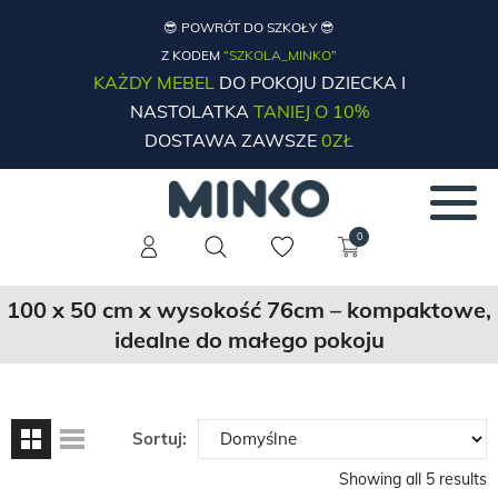
😎 POWRÓT DO SZKOŁY 😎
Z KODEM
“SZKOLA_MINKO”
KAŻDY MEBEL
DO POKOJU DZIECKA I
NASTOLATKA
TANIEJ O 10%
DOSTAWA ZAWSZE
0ZŁ
0
100 x 50 cm x wysokość 76cm – kompaktowe,
idealne do małego pokoju
Sortuj:
Showing all 5 results