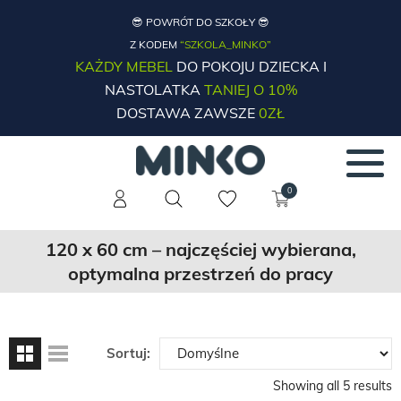
😎 POWRÓT DO SZKOŁY 😎
Z KODEM
“SZKOLA_MINKO”
KAŻDY MEBEL
DO POKOJU DZIECKA I
NASTOLATKA
TANIEJ O 10%
DOSTAWA ZAWSZE
0ZŁ
0
120 x 60 cm – najczęściej wybierana,
optymalna przestrzeń do pracy
Sortuj:
Showing all 5 results