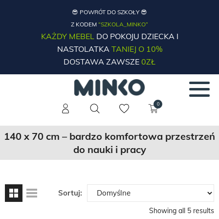
😎 POWRÓT DO SZKOŁY 😎
Z KODEM
“SZKOLA_MINKO”
KAŻDY MEBEL
DO POKOJU DZIECKA I
NASTOLATKA
TANIEJ O 10%
DOSTAWA ZAWSZE
0ZŁ
0
140 x 70 cm – bardzo komfortowa przestrzeń
do nauki i pracy
Sortuj:
Showing all 5 results