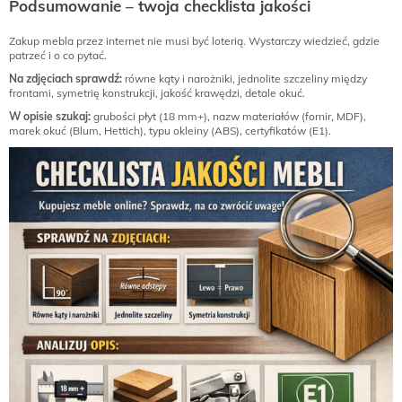
Podsumowanie – twoja checklista jakości
Zakup mebla przez internet nie musi być loterią. Wystarczy wiedzieć, gdzie
patrzeć i o co pytać.
Na zdjęciach sprawdź:
równe kąty i narożniki, jednolite szczeliny między
frontami, symetrię konstrukcji, jakość krawędzi, detale okuć.
W opisie szukaj:
grubości płyt (18 mm+), nazw materiałów (fornir, MDF),
marek okuć (Blum, Hettich), typu okleiny (ABS), certyfikatów (E1).