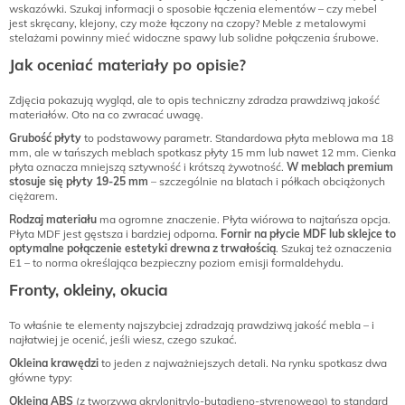
wskazówki. Szukaj informacji o sposobie łączenia elementów – czy mebel
jest skręcany, klejony, czy może łączony na czopy? Meble z metalowymi
stelażami powinny mieć widoczne spawy lub solidne połączenia śrubowe.
Jak oceniać materiały po opisie?
Zdjęcia pokazują wygląd, ale to opis techniczny zdradza prawdziwą jakość
materiałów. Oto na co zwracać uwagę.
Grubość płyty
to podstawowy parametr. Standardowa płyta meblowa ma 18
mm, ale w tańszych meblach spotkasz płyty 15 mm lub nawet 12 mm. Cienka
płyta oznacza mniejszą sztywność i krótszą żywotność.
W meblach premium
stosuje się płyty 19-25 mm
– szczególnie na blatach i półkach obciążonych
ciężarem.
Rodzaj materiału
ma ogromne znaczenie. Płyta wiórowa to najtańsza opcja.
Płyta MDF jest gęstsza i bardziej odporna.
Fornir na płycie MDF lub sklejce to
optymalne połączenie estetyki drewna z trwałością
. Szukaj też oznaczenia
E1 – to norma określająca bezpieczny poziom emisji formaldehydu.
Fronty, okleiny, okucia
To właśnie te elementy najszybciej zdradzają prawdziwą jakość mebla – i
najłatwiej je ocenić, jeśli wiesz, czego szukać.
Okleina krawędzi
to jeden z najważniejszych detali. Na rynku spotkasz dwa
główne typy:
Okleina ABS
(z tworzywa akrylonitrylo-butadieno-styrenowego) to standard