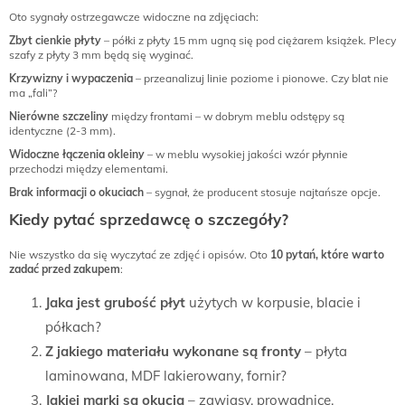
Oto sygnały ostrzegawcze widoczne na zdjęciach:
Zbyt cienkie płyty
– półki z płyty 15 mm ugną się pod ciężarem książek. Plecy
szafy z płyty 3 mm będą się wyginać.
Krzywizny i wypaczenia
– przeanalizuj linie poziome i pionowe. Czy blat nie
ma „fali”?
Nierówne szczeliny
między frontami – w dobrym meblu odstępy są
identyczne (2-3 mm).
Widoczne łączenia okleiny
– w meblu wysokiej jakości wzór płynnie
przechodzi między elementami.
Brak informacji o okuciach
– sygnał, że producent stosuje najtańsze opcje.
Kiedy pytać sprzedawcę o szczegóły?
Nie wszystko da się wyczytać ze zdjęć i opisów. Oto
10 pytań, które warto
zadać przed zakupem
:
Jaka jest grubość płyt
użytych w korpusie, blacie i
półkach?
Z jakiego materiału wykonane są fronty
– płyta
laminowana, MDF lakierowany, fornir?
Jakiej marki są okucia
– zawiasy, prowadnice,