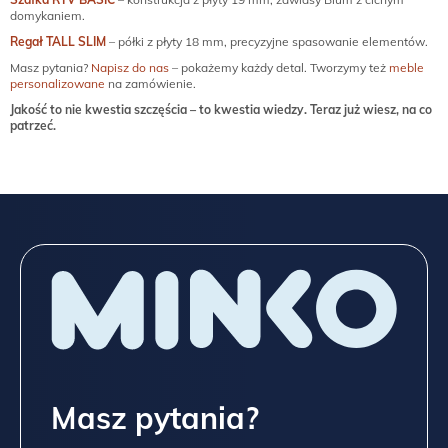
domykaniem.
Regał TALL SLIM
– półki z płyty 18 mm, precyzyjne spasowanie elementów.
Masz pytania?
Napisz do nas
– pokażemy każdy detal. Tworzymy też
meble
personalizowane
na zamówienie.
Jakość to nie kwestia szczęścia – to kwestia wiedzy. Teraz już wiesz, na co
patrzeć.
Masz pytania?