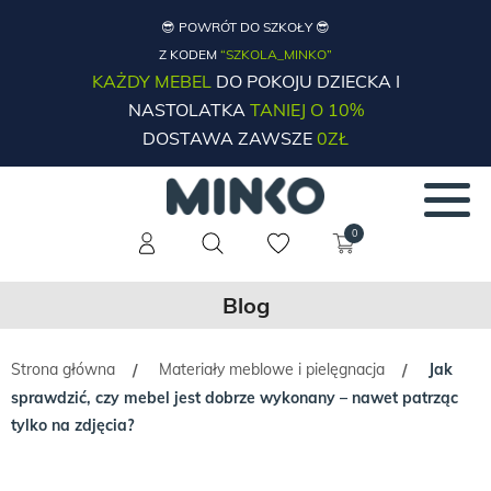
😎 POWRÓT DO SZKOŁY 😎
Z KODEM
“SZKOLA_MINKO”
KAŻDY MEBEL
DO POKOJU DZIECKA I
NASTOLATKA
TANIEJ O 10%
DOSTAWA ZAWSZE
0ZŁ
0
Blog
Strona główna
Materiały meblowe i pielęgnacja
Jak
/
/
sprawdzić, czy mebel jest dobrze wykonany – nawet patrząc
tylko na zdjęcia?