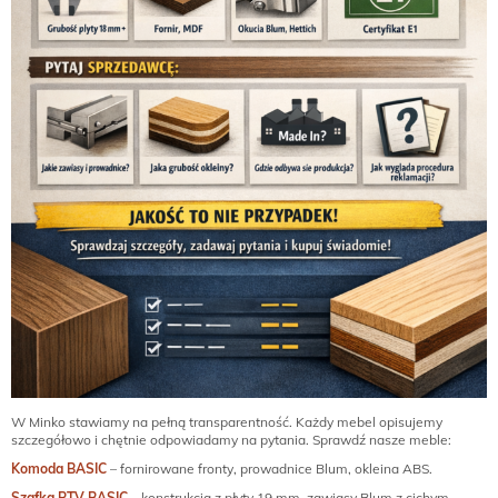
W Minko stawiamy na pełną transparentność. Każdy mebel opisujemy
szczegółowo i chętnie odpowiadamy na pytania. Sprawdź nasze meble:
Komoda BASIC
– fornirowane fronty, prowadnice Blum, okleina ABS.
Szafka RTV BASIC
– konstrukcja z płyty 19 mm, zawiasy Blum z cichym