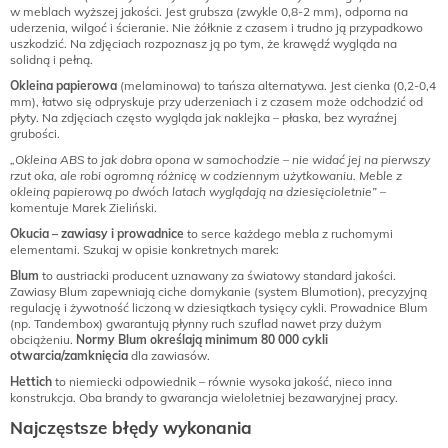
w meblach wyższej jakości. Jest grubsza (zwykle 0,8-2 mm), odporna na
uderzenia, wilgoć i ścieranie. Nie żółknie z czasem i trudno ją przypadkowo
uszkodzić. Na zdjęciach rozpoznasz ją po tym, że krawędź wygląda na
solidną i pełną.
Okleina papierowa
(melaminowa) to tańsza alternatywa. Jest cienka (0,2-0,4
mm), łatwo się odpryskuje przy uderzeniach i z czasem może odchodzić od
płyty. Na zdjęciach często wygląda jak naklejka – płaska, bez wyraźnej
grubości.
„Okleina ABS to jak dobra opona w samochodzie – nie widać jej na pierwszy
rzut oka, ale robi ogromną różnicę w codziennym użytkowaniu. Meble z
okleiną papierową po dwóch latach wyglądają na dziesięcioletnie”
–
komentuje Marek Zieliński.
Okucia – zawiasy i prowadnice
to serce każdego mebla z ruchomymi
elementami. Szukaj w opisie konkretnych marek:
Blum
to austriacki producent uznawany za światowy standard jakości.
Zawiasy Blum zapewniają ciche domykanie (system Blumotion), precyzyjną
regulację i żywotność liczoną w dziesiątkach tysięcy cykli. Prowadnice Blum
(np. Tandembox) gwarantują płynny ruch szuflad nawet przy dużym
obciążeniu.
Normy Blum określają minimum 80 000 cykli
otwarcia/zamknięcia
dla zawiasów.
Hettich
to niemiecki odpowiednik – równie wysoka jakość, nieco inna
konstrukcja. Oba brandy to gwarancja wieloletniej bezawaryjnej pracy.
Najczęstsze błędy wykonania