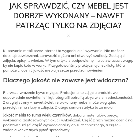
JAK SPRAWDZIĆ, CZY MEBEL JEST
DOBRZE WYKONANY – NAWET
PATRZĄC TYLKO NA ZDJĘCIA?
Kupowanie mebli przez internet to wygoda, ale i wyzwanie. Nie możesz
dotknąć powierzchni, sprawdzić ciężaru ani otworzyć szuflady. Zostają ci
zdjęcia, opisy i… wiedza. W tym artykule podpowiemy, na co zwracać uwagę,
by nie kupić kota w worku. Przygotowaliśmy praktyczną checklistę, która
pomoże ci ocenić jakość mebla jeszcze przed zamówieniem.
Dlaczego jakość nie zawsze jest widoczna?
Pierwsze wrażenie bywa mylące. Profesjonalne zdjęcia produktowe,
odpowiednie oświetlenie i kąt fotografii potrafią ukryć wiele niedoskonałości.
Z drugiej strony – nawet świetnie wykonany mebel może wyglądać
przeciętnie na słabym zdjęciu. Dlatego sama estetyka to za mało.
Jakość mebla to suma wielu czynników
: doboru materiałów, precyzji
wykonania, zastosowanych okuć i wykończeń. Część z nich można ocenić na
podstawie zdjęć, część wymaga analizy opisu technicznego, a część –
zadania konkretnych pytań sprzedawcy.