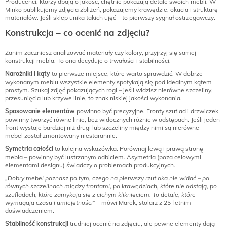
Producenci, którzy dbają o jakość, chętnie pokazują detale swoich mebli. W
Minko publikujemy zdjęcia zbliżeń, pokazujemy krawędzie, okucia i strukturę
materiałów. Jeśli sklep unika takich ujęć – to pierwszy sygnał ostrzegawczy.
Konstrukcja – co ocenić na zdjęciu?
Zanim zaczniesz analizować materiały czy kolory, przyjrzyj się samej
konstrukcji mebla. To ona decyduje o trwałości i stabilności.
Narożniki i kąty
to pierwsze miejsce, które warto sprawdzić. W dobrze
wykonanym meblu wszystkie elementy spotykają się pod idealnym kątem
prostym. Szukaj zdjęć pokazujących rogi – jeśli widzisz nierówne szczeliny,
przesunięcia lub krzywe linie, to znak niskiej jakości wykonania.
Spasowanie elementów
powinno być precyzyjne. Fronty szuflad i drzwiczek
powinny tworzyć równe linie, bez widocznych różnic w odstępach. Jeśli jeden
front wystaje bardziej niż drugi lub szczeliny między nimi są nierówne –
mebel został zmontowany niestarannie.
Symetria całości
to kolejna wskazówka. Porównaj lewą i prawą stronę
mebla – powinny być lustrzanym odbiciem. Asymetria (poza celowymi
elementami designu) świadczy o problemach produkcyjnych.
„Dobry mebel poznasz po tym, czego na pierwszy rzut oka nie widać – po
równych szczelinach między frontami, po krawędziach, które nie odstają, po
szufladach, które zamykają się z cichym kliknięciem. To detale, które
wymagają czasu i umiejętności”
– mówi Marek, stolarz z 25-letnim
doświadczeniem.
Stabilność konstrukcji
trudniej ocenić na zdjęciu, ale pewne elementy dają