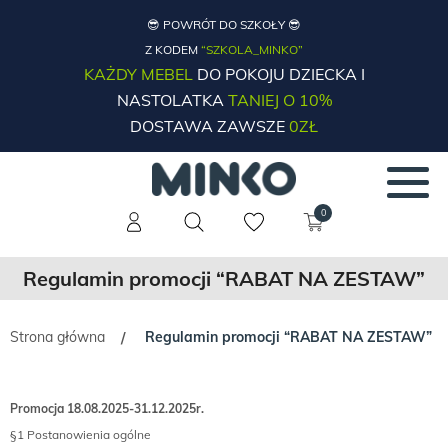
😎 POWRÓT DO SZKOŁY 😎
Z KODEM
“SZKOLA_MINKO”
KAŻDY MEBEL
DO POKOJU DZIECKA I
NASTOLATKA
TANIEJ O 10%
DOSTAWA ZAWSZE
0ZŁ
0
Regulamin promocji “RABAT NA ZESTAW”
Strona główna
Regulamin promocji “RABAT NA ZESTAW”
/
Promocja 18.08.2025-31.12.2025r.
§1 Postanowienia ogólne