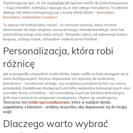
Wyróżniają się tym, że nie wyglądają jak typowe meble do przechowywania
– mają charakter, estetykę i wpisują się w styl całego mieszkania. To właśnie
dlatego tak dobrze komponują się z resztą oferty Minko –
komodami
,
konsolami
,
siedziskami
i
lustrami
.
To więcej niż funkcjonalny mebel – to element wystroju, który możesz
dostosować do stylu wnętrza: nowoczesnego, skandynawskiego, retro lub
minimalistycznego oraz wielu innych. Wszystko zależy od wybranego koloru
korpusu, rodzaju nóżek, uchwytów i wykończenia frontów.
Personalizacja, która robi
różnicę
Jak w przypadku wszystkich mebli Minko, także szafki na buty dostępne są w
wielu konfiguracjach. Możesz dopasować ich wymiary do konkretnej
przestrzeni – niezależnie od tego, czy urządzasz przestronny hol, czy ciasny
przedpokój. Dodatkowo dostępnych jest kilka wariantów kolorystycznych oraz
rozmaite formy uchwytów – od minimalistycznych po bardziej dekoracyjne.
Jeśli masz pomysł na nietypowe rozwiązanie, chętnie go zrealizujemy.
Tworzymy też
meble spersonalizowane
, które w każdym detalu
uzgadniamy z klientem – zrobimy wszystko, aby dopasować się do twojej
wizji!
Dlaczego warto wybrać