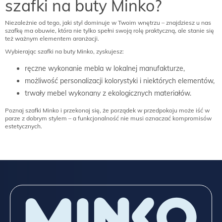
szafki na buty Minko?
Niezależnie od tego, jaki styl dominuje w Twoim wnętrzu – znajdziesz u nas
szafkę ma obuwie, która nie tylko spełni swoją rolę praktyczną, ale stanie się
też ważnym elementem aranżacji.
Wybierając szafki na buty Minko, zyskujesz:
ręczne wykonanie mebla w lokalnej manufakturze,
możliwość personalizacji kolorystyki i niektórych elementów,
trwały mebel wykonany z ekologicznych materiałów.
Poznaj szafki Minko i przekonaj się, że porządek w przedpokoju może iść w
parze z dobrym stylem – a funkcjonalność nie musi oznaczać kompromisów
estetycznych.