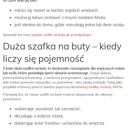
W czym tkwi jej siła?
mieści się nawet w bardzo wąskich wnękach,
można ją łatwo zestawić z innymi meblami Minko,
jest idealna do domu, gdzie mieszkają jedna lub dwie osoby.
Sprawdź też inne
wąskie szafki na buty do przedpokoju
!
Duża szafka na buty – kiedy
liczy się pojemność
Z kolei duża szafka na buty to doskonałe rozwiązanie dla większych rodzin
lub osób, które posiadają sporo obuwia sezonowego
. Dzięki dobrze
przemyślanej konstrukcji, z wieloma przegrodami i opcjonalnymi szufladami,
taki mebel pomieści wszystko, co potrzebne – bez utraty estetyki. Tutaj jako
przykład możemy polecić bardzo pojemną
drewnianą szafkę na buty VINTA
.
Pamiętaj też, że nasze szafki na buty możesz dopasować do własnej
przestrzeni:
wybierając wysokość lub szerokość,
decydując o kolorze nóżek,
dobierając kolor frontów i uchwytów do wnętrza.