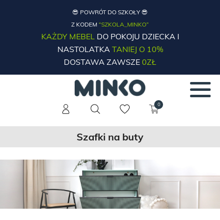
😎 POWRÓT DO SZKOŁY 😎
Z KODEM
“SZKOLA_MINKO”
KAŻDY MEBEL
DO POKOJU DZIECKA I
NASTOLATKA
TANIEJ O 10%
DOSTAWA ZAWSZE
0ZŁ
0
Szafki na buty