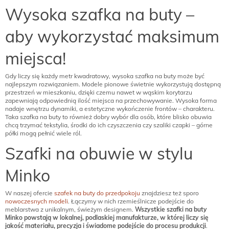
Wysoka szafka na buty –
aby wykorzystać maksimum
miejsca!
Gdy liczy się każdy metr kwadratowy, wysoka szafka na buty może być
najlepszym rozwiązaniem. Modele pionowe świetnie wykorzystują dostępną
przestrzeń w mieszkaniu, dzięki czemu nawet w wąskim korytarzu
zapewniają odpowiednią ilość miejsca na przechowywanie. Wysoka forma
nadaje wnętrzu dynamiki, a estetyczne wykończenie frontów – charakteru.
Taka szafka na buty to również dobry wybór dla osób, które blisko obuwia
chcą trzymać tekstylia, środki do ich czyszczenia czy szaliki czapki – górne
półki mogą pełnić wiele ról.
Szafki na obuwie w stylu
Minko
W naszej ofercie
szafek na buty do przedpokoju
znajdziesz też sporo
nowoczesnych modeli
. Łączymy w nich rzemieślnicze podejście do
meblarstwa z unikalnym, świeżym designem.
Wszystkie szafki na buty
Minko powstają w lokalnej, podlaskiej manufakturze, w której liczy się
jakość materiału, precyzja i świadome podejście do procesu produkcji
.