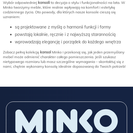
Wybór odpowiedniej
konsoli
to decyzja o stylu i funkcjonalności na lata. W
Minko tworzymy meble, które realnie wpływają na komfort i estetykę
codziennego życia. Oto powody, dla których nasze konsole cieszą się
uznaniem:
są projektowane z myślą o harmonii funkcji i formy
powstają lokalnie, ręcznie i z najwyższą starannością
wprowadzają elegancję i porządek do każdego wnętrza
Zobacz pełną kolekcję
konsol
Minko i przekonaj się, jak jeden przemyślany
mebel może odmienić charakter całego pomieszczenia. Jeśli szukasz
nietypowego rozmiaru lub masz szczególne wymagania – skontaktuj się z
nami, chętnie wykonamy konsolę idealnie dopasowaną do Twoich potrzeb!