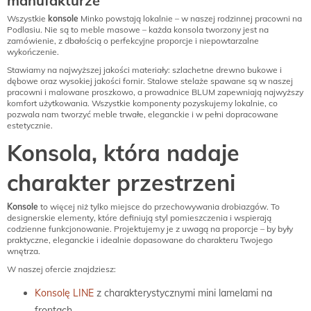
manufakturze
Wszystkie
konsole
Minko powstają lokalnie – w naszej rodzinnej pracowni na
Podlasiu. Nie są to meble masowe – każda konsola tworzony jest na
zamówienie, z dbałością o perfekcyjne proporcje i niepowtarzalne
wykończenie.
Stawiamy na najwyższej jakości materiały: szlachetne drewno bukowe i
dębowe oraz wysokiej jakości fornir. Stalowe stelaże spawane są w naszej
pracowni i malowane proszkowo, a prowadnice BLUM zapewniają najwyższy
komfort użytkowania. Wszystkie komponenty pozyskujemy lokalnie, co
pozwala nam tworzyć meble trwałe, eleganckie i w pełni dopracowane
estetycznie.
Konsola, która nadaje
charakter przestrzeni
Konsole
to więcej niż tylko miejsce do przechowywania drobiazgów. To
designerskie elementy, które definiują styl pomieszczenia i wspierają
codzienne funkcjonowanie. Projektujemy je z uwagą na proporcje – by były
praktyczne, eleganckie i idealnie dopasowane do charakteru Twojego
wnętrza.
W naszej ofercie znajdziesz:
Konsolę LINE
z charakterystycznymi mini lamelami na
frontach