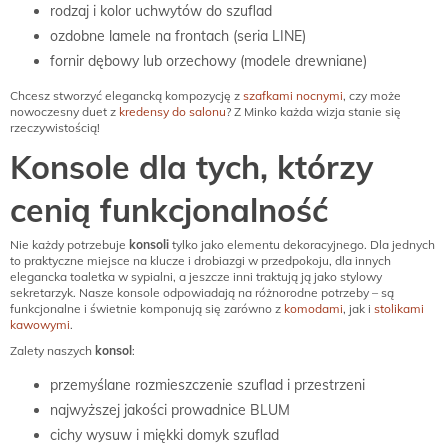
rodzaj i kolor uchwytów do szuflad
ozdobne lamele na frontach (seria LINE)
fornir dębowy lub orzechowy (modele drewniane)
Chcesz stworzyć elegancką kompozycję z
szafkami nocnymi
, czy może
nowoczesny duet z
kredensy do salonu
? Z Minko każda wizja stanie się
rzeczywistością!
Konsole dla tych, którzy
cenią funkcjonalność
Nie każdy potrzebuje
konsoli
tylko jako elementu dekoracyjnego. Dla jednych
to praktyczne miejsce na klucze i drobiazgi w przedpokoju, dla innych
elegancka toaletka w sypialni, a jeszcze inni traktują ją jako stylowy
sekretarzyk. Nasze konsole odpowiadają na różnorodne potrzeby – są
funkcjonalne i świetnie komponują się zarówno z
komodami
, jak i
stolikami
kawowymi
.
Zalety naszych
konsol
:
przemyślane rozmieszczenie szuflad i przestrzeni
najwyższej jakości prowadnice BLUM
cichy wysuw i miękki domyk szuflad