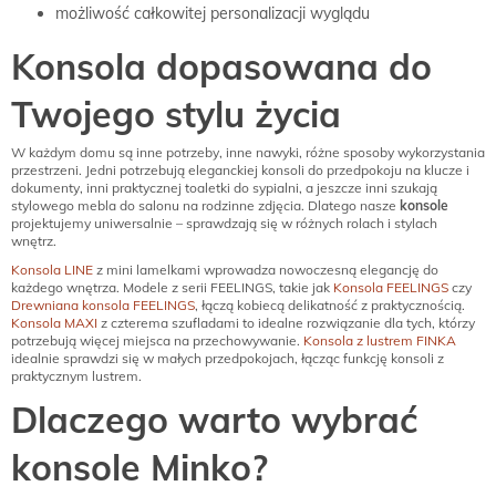
możliwość całkowitej personalizacji wyglądu
Konsola dopasowana do
Twojego stylu życia
W każdym domu są inne potrzeby, inne nawyki, różne sposoby wykorzystania
przestrzeni. Jedni potrzebują eleganckiej konsoli do przedpokoju na klucze i
dokumenty, inni praktycznej toaletki do sypialni, a jeszcze inni szukają
stylowego mebla do salonu na rodzinne zdjęcia. Dlatego nasze
konsole
projektujemy uniwersalnie – sprawdzają się w różnych rolach i stylach
wnętrz.
Konsola LINE
z mini lamelkami wprowadza nowoczesną elegancję do
każdego wnętrza. Modele z serii FEELINGS, takie jak
Konsola FEELINGS
czy
Drewniana konsola FEELINGS
, łączą kobiecą delikatność z praktycznością.
Konsola MAXI
z czterema szufladami to idealne rozwiązanie dla tych, którzy
potrzebują więcej miejsca na przechowywanie.
Konsola z lustrem FINKA
idealnie sprawdzi się w małych przedpokojach, łącząc funkcję konsoli z
praktycznym lustrem.
Dlaczego warto wybrać
konsole Minko?