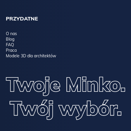
PRZYDATNE
O nas
Blog
FAQ
Praca
Modele 3D dla architektów