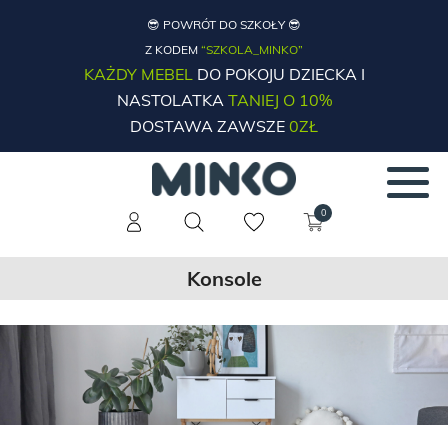
😎 POWRÓT DO SZKOŁY 😎
Z KODEM
“SZKOLA_MINKO”
KAŻDY MEBEL
DO POKOJU DZIECKA I
NASTOLATKA
TANIEJ O 10%
DOSTAWA ZAWSZE
0ZŁ
0
Konsole