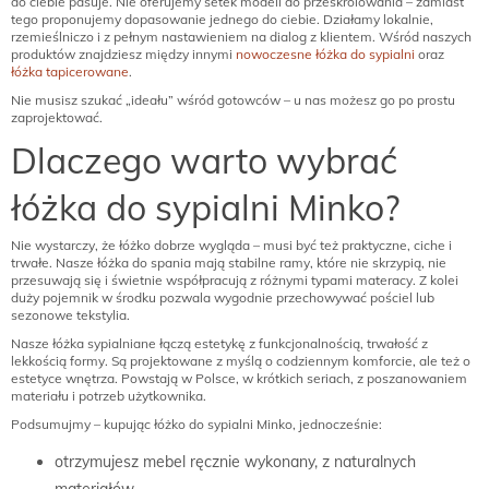
do ciebie pasuje. Nie oferujemy setek modeli do przeskrolowania – zamiast
tego proponujemy dopasowanie jednego do ciebie. Działamy lokalnie,
rzemieślniczo i z pełnym nastawieniem na dialog z klientem. Wśród naszych
produktów znajdziesz między innymi
nowoczesne łóżka do sypialni
oraz
łóżka tapicerowane
.
Nie musisz szukać „ideału” wśród gotowców – u nas możesz go po prostu
zaprojektować.
Dlaczego warto wybrać
łóżka do sypialni Minko?
Nie wystarczy, że łóżko dobrze wygląda – musi być też praktyczne, ciche i
trwałe. Nasze łóżka do spania mają stabilne ramy, które nie skrzypią, nie
przesuwają się i świetnie współpracują z różnymi typami materacy. Z kolei
duży pojemnik w środku pozwala wygodnie przechowywać pościel lub
sezonowe tekstylia.
Nasze łóżka sypialniane łączą estetykę z funkcjonalnością, trwałość z
lekkością formy. Są projektowane z myślą o codziennym komforcie, ale też o
estetyce wnętrza. Powstają w Polsce, w krótkich seriach, z poszanowaniem
materiału i potrzeb użytkownika.
Podsumujmy – kupując łóżko do sypialni Minko, jednocześnie:
otrzymujesz mebel ręcznie wykonany, z naturalnych
materiałów,