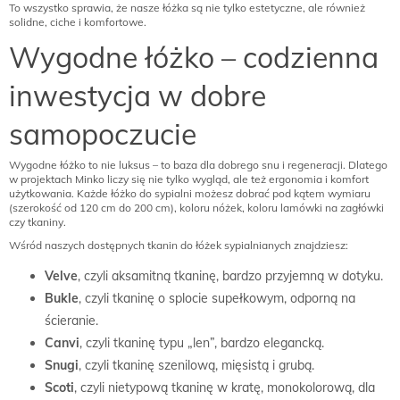
To wszystko sprawia, że nasze łóżka są nie tylko estetyczne, ale również
solidne, ciche i komfortowe.
Wygodne łóżko – codzienna
inwestycja w dobre
samopoczucie
Wygodne łóżko to nie luksus – to baza dla dobrego snu i regeneracji. Dlatego
w projektach Minko liczy się nie tylko wygląd, ale też ergonomia i komfort
użytkowania. Każde łóżko do sypialni możesz dobrać pod kątem wymiaru
(szerokość od 120 cm do 200 cm), koloru nóżek, koloru lamówki na zagłówki
czy tkaniny.
Wśród naszych dostępnych tkanin do łóżek sypialnianych znajdziesz:
Velve
, czyli aksamitną tkaninę, bardzo przyjemną w dotyku.
Bukle
, czyli tkaninę o splocie supełkowym, odporną na
ścieranie.
Canvi
, czyli tkaninę typu „len”, bardzo elegancką.
Snugi
, czyli tkaninę szenilową, mięsistą i grubą.
Scoti
, czyli nietypową tkaninę w kratę, monokolorową, dla