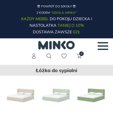
😎 POWRÓT DO SZKOŁY 😎
Z KODEM
“SZKOLA_MINKO”
KAŻDY MEBEL
DO POKOJU DZIECKA I
NASTOLATKA
TANIEJ O 10%
DOSTAWA ZAWSZE
0ZŁ
0
Łóżka do sypialni