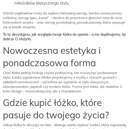
miłośników klasycznego stylu.
Wśród zagłówków masz do wyboru falowaną wersję, bardzo nowoczesną i
unikalną, wersję typu „kwiat” – idealna do przestrzeni glamour oraz do iście
królewskich wnętrz – oraz wersję prostokątną, ponadczasową, która wpasuje
się w każde wnętrze.
To ty decydujesz, jak wygląda twoje łóżko do spania – a my dopilnujemy, by
dobrze Ci służyło.
Nowoczesna estetyka i
ponadczasowa forma
Choć łóżka pełnią funkcję czysto praktyczną, nie muszą być pozbawione
stylu. Łóżka sypialniane Minko projektujemy z myślą o różnych gustach i
układach pomieszczeń – od loftów po sypialnie w stylu klasycznym,
skandynawskim, japandi czy modern boho. Forma jest lekka, ale stabilna. Z
kolei design – minimalistyczny, ale z charakterem.
Gdzie kupić łóżko, które
pasuje do twojego życia?
Zakup łóżka to decyzja na lata – dlatego warto wybrać mebel, który naprawdę