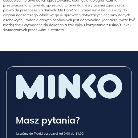
osobowych, prawo do ich sprostowania, usunięcia lub ograniczenia
przetwarzania, prawo do sprzeciwu, prawo do niewyrażenia zgody oraz
prawo do przenoszenia danych. Ma Pani/Pan prawo wniesienia skargi do
organu nadzorczego właściwego w sprawach dotyczących ochrony danych
osobowych. Podanie danych osobowych jest dobrowolne, jednakże może być
niezbędne i wymagane do dokonania zakupów i korzystania z usług/ funkcji
świadczonych przez Administratora.
Masz pytania?
Jesteśmy do Twojej dyspozycji od 9:00 do 14:00.