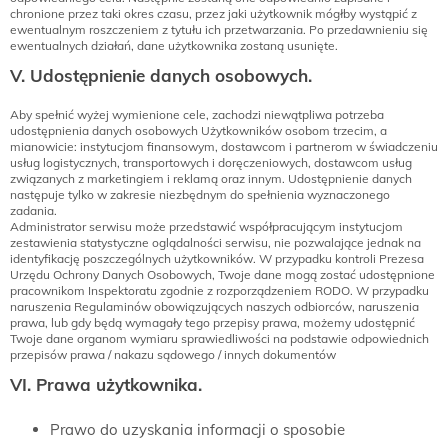
chronione przez taki okres czasu, przez jaki użytkownik mógłby wystąpić z
ewentualnym roszczeniem z tytułu ich przetwarzania. Po przedawnieniu się
ewentualnych działań, dane użytkownika zostaną usunięte.
V. Udostępnienie danych osobowych.
Aby spełnić wyżej wymienione cele, zachodzi niewątpliwa potrzeba
udostępnienia danych osobowych Użytkowników osobom trzecim, a
mianowicie: instytucjom finansowym, dostawcom i partnerom w świadczeniu
usług logistycznych, transportowych i doręczeniowych, dostawcom usług
związanych z marketingiem i reklamą oraz innym. Udostępnienie danych
następuje tylko w zakresie niezbędnym do spełnienia wyznaczonego
zadania.
Administrator serwisu może przedstawić współpracującym instytucjom
zestawienia statystyczne oglądalności serwisu, nie pozwalające jednak na
identyfikację poszczególnych użytkowników. W przypadku kontroli Prezesa
Urzędu Ochrony Danych Osobowych, Twoje dane mogą zostać udostępnione
pracownikom Inspektoratu zgodnie z rozporządzeniem RODO. W przypadku
naruszenia Regulaminów obowiązujących naszych odbiorców, naruszenia
prawa, lub gdy będą wymagały tego przepisy prawa, możemy udostępnić
Twoje dane organom wymiaru sprawiedliwości na podstawie odpowiednich
przepisów prawa / nakazu sądowego / innych dokumentów
VI. Prawa użytkownika.
Prawo do uzyskania informacji o sposobie