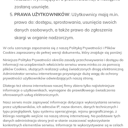
zostaną usunięte.
PRAWA UŻYTKOWNIKÓW
: Użytkownicy mają m.in.
prawo do: dostępu, sprostowania, usunięcia swoich
danych osobowych, a także prawo do zgłoszenia
skargi w organie nadzorczym.
W celu szerszego zapoznania się z naszą Polityką Prywatności i Plików
Cookies zapraszamy do pełnej wersji dokumentu, który znajduje się poniżej:
Niniejsza Polityka Prywatności określa zasady przechowywania i dostępu do
informacji na urządzeniach właściciela serwisu www.minko.co za pomocą
plików Cookies, służących realizacji usług świadczonych drogą elektroniczną.
Administrator serwisu internetowego przywiązuje dużą wagę do ochrony
prywatności użytkowników odwiedzających naszą stronę.
Dlatego też strona internetowa naszej firmy zbiera tylko najistotniejsze
informacje o użytkownikach, wymagane do prawidłowego świadczenia
oferowanych usług elektronicznych.
Nasz serwis może zapisywać informacje dotyczące wykorzystania serwisu
przez użytkowników, ich adresów IP, nazw domen, danych technicznych i
typu przeglądarek, typu systemu operacyjnego, rejonu geograficznego, z
którego nastąpiło wejście na naszą stronę internetową. Na podstawie tych
danych administracja strony jest w stanie oszacować wykorzystanie
konkretnych elementów serwisu. Informacje te wykorzystywane są w celach