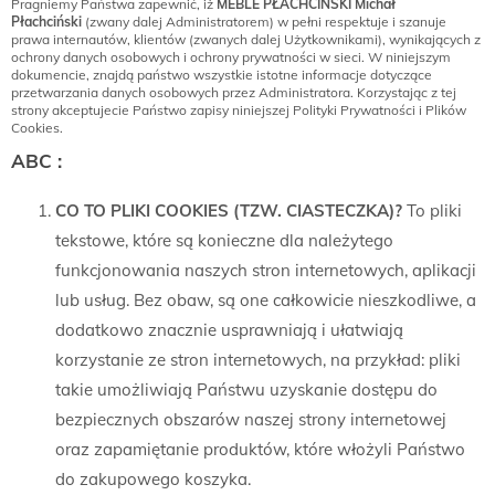
Pragniemy Państwa zapewnić, iż
MEBLE PŁACHCIŃSKI
Michał
Płachciński
(zwany dalej Administratorem) w pełni respektuje i szanuje
prawa internautów, klientów (zwanych dalej Użytkownikami), wynikających z
ochrony danych osobowych i ochrony prywatności w sieci. W niniejszym
dokumencie, znajdą państwo wszystkie istotne informacje dotyczące
przetwarzania danych osobowych przez Administratora. Korzystając z tej
strony akceptujecie Państwo zapisy niniejszej Polityki Prywatności i Plików
Cookies.
ABC :
CO TO PLIKI COOKIES (TZW. CIASTECZKA)?
To pliki
tekstowe, które są konieczne dla należytego
funkcjonowania naszych stron internetowych, aplikacji
lub usług. Bez obaw, są one całkowicie nieszkodliwe, a
dodatkowo znacznie usprawniają i ułatwiają
korzystanie ze stron internetowych, na przykład: pliki
takie umożliwiają Państwu uzyskanie dostępu do
bezpiecznych obszarów naszej strony internetowej
oraz zapamiętanie produktów, które włożyli Państwo
do zakupowego koszyka.