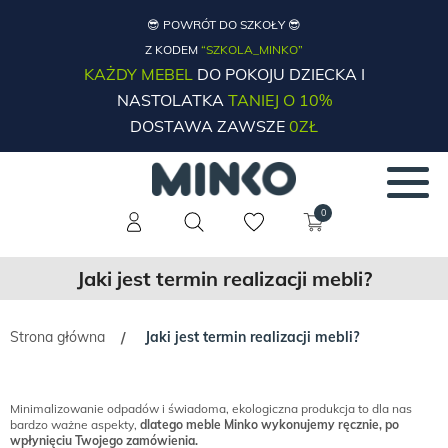
😎 POWRÓT DO SZKOŁY 😎
Z KODEM
“SZKOLA_MINKO”
KAŻDY MEBEL
DO POKOJU DZIECKA I
NASTOLATKA
TANIEJ O 10%
DOSTAWA ZAWSZE
0ZŁ
0
Jaki jest termin realizacji mebli?
Strona główna
Jaki jest termin realizacji mebli?
/
Minimalizowanie odpadów i świadoma, ekologiczna produkcja to dla nas
bardzo ważne aspekty,
dlatego meble Minko wykonujemy ręcznie, po
wpłynięciu Twojego zamówienia.