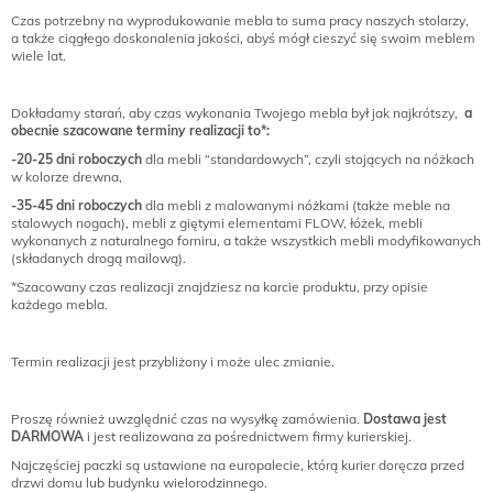
Czas potrzebny na wyprodukowanie mebla to suma pracy naszych stolarzy,
a także ciągłego doskonalenia jakości, abyś mógł cieszyć się swoim meblem
wiele lat.
Dokładamy starań, aby czas wykonania Twojego mebla był jak najkrótszy,
a
obecnie szacowane terminy realizacji to*:
-20-25 dni roboczych
dla mebli “standardowych”, czyli stojących na nóżkach
w kolorze drewna,
-35-45 dni roboczych
dla mebli z malowanymi nóżkami (także meble na
stalowych nogach), mebli z giętymi elementami FLOW, łóżek, mebli
wykonanych z naturalnego forniru, a także wszystkich mebli modyfikowanych
(składanych drogą mailową).
*Szacowany czas realizacji znajdziesz na karcie produktu, przy opisie
każdego mebla.
Termin realizacji jest przybliżony i może ulec zmianie.
Proszę również uwzględnić czas na wysyłkę zamówienia.
Dostawa jest
DARMOWA
i jest realizowana za pośrednictwem firmy kurierskiej.
Najczęściej paczki są ustawione na europalecie, którą kurier doręcza przed
drzwi domu lub budynku wielorodzinnego.