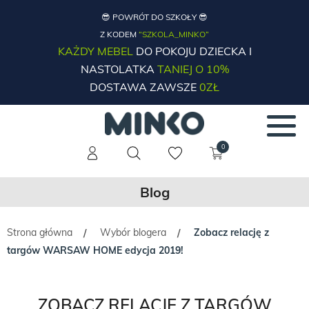
😎 POWRÓT DO SZKOŁY 😎
Z KODEM
“SZKOLA_MINKO”
KAŻDY MEBEL
DO POKOJU DZIECKA I
NASTOLATKA
TANIEJ O 10%
DOSTAWA ZAWSZE
0ZŁ
0
Blog
Strona główna
Wybór blogera
Zobacz relację z
/
/
targów WARSAW HOME edycja 2019!
ZOBACZ RELACJĘ Z TARGÓW