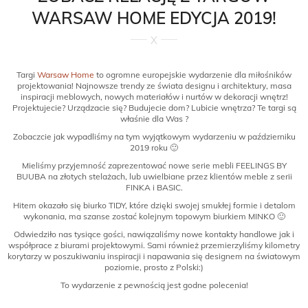
WARSAW HOME EDYCJA 2019!
Targi
Warsaw Home
to ogromne europejskie wydarzenie dla miłośników
projektowania! Najnowsze trendy ze świata designu i
architektury, masa
inspiracji meblowych, nowych materiałów i nurtów w dekoracji wnętrz!
Projektujecie? Urządzacie się? Budujecie dom? Lubicie wnętrza? Te targi są
właśnie dla Was
?
Zobaczcie jak wypadliśmy na tym wyjątkowym wydarzeniu w październiku
2019 roku 🙂
Mieliśmy przyjemność zaprezentować nowe serie mebli FEELINGS BY
BUUBA na złotych stelażach, lub uwielbiane przez klientów meble z serii
FINKA i BASIC.
Hitem okazało się biurko TIDY, które dzięki swojej smukłej formie i detalom
wykonania, ma szanse zostać kolejnym topowym biurkiem MINKO 🙂
Odwiedziło nas tysiące gości, nawiązaliśmy nowe kontakty handlowe jak i
współprace z biurami projektowymi. Sami również przemierzyliśmy kilometry
korytarzy w poszukiwaniu inspiracji i napawania się designem na światowym
poziomie, prosto z Polski:)
To wydarzenie z pewnością jest godne polecenia!