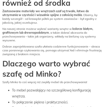
również od środka
Zastosowane materiały we wnętrzach szaf są trwałe, łatwe do
utrzymania w czystości i wizualnie spójne z całością mebla
. Dbamy, by
każdy szczegół – od krawędzi półek po system zawiasów – był zgodny z
jakością, jakiej oczekujesz.
Na naszej stronie możesz wybrać warianty wnętrz w
kolorze białym,
grafitowym lub drewnopodobnym
, a także dobrać akcesoria do
przechowywania – takie jak organizery, wkłady na bieliznę czy systemy
wysuwne.
Dobrze zaprojektowana szafa ułatwia codzienne funkcjonowanie – skraca
czas porannego szykowania się, pomaga utrzymać ład i eliminuje frustrację
związaną z brakiem miejsca.
Dlaczego warto wybrać
szafę od Minko?
Szafy Minko to coś więcej niż zwykły mebel do przechowywania!
To mebel pozwalający na szczegółową konfigurację
wnętrza.
To połączenie piękna i praktyczności.