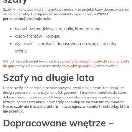
Szafy Minko to coś więcej niż gotowy mebel – to projekt, który dopasowujemy
wspólnie z Tobą. Oferujemy różne warianty wykończeń, a
zakres
personalizacji obejmuje m.in.:
typ uchwytów (klasyczne, gałki, krawędziowe),
kolory frontów i korpusu,
wysokość i szerokość dopasowaną do wnęki lub całej
ściany.
Wśród naszych projektów znajdziesz:
szafy do sypialni
,
szafy do salonu
,
szafy
do garderoby
lub uniwersalne
szafy do zwykłego pokoju
(przechowalni).
Szafy na długie lata
Nasze szafy nie podążają za sezonowymi, szybko mijającymi trendami. Ich
design opiera się na funkcjonalności, geometrii i trwałych materiałach, które
dobrze znoszą upływ czasu. Dlatego z powodzeniem wykorzystasz je w
różnych pomieszczeniach, nawet gdy zdecydujesz się zmienić styl wnętrza.
Nasze szafy nie tracą charakteru – inwestujesz w komfort i estetykę, która
nie przemija.
Dopracowane wnętrze –