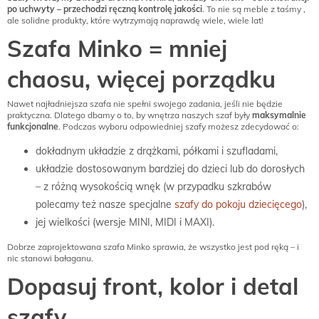
po uchwyty – przechodzi ręczną kontrolę jakości
. To nie są meble z taśmy ,
ale solidne produkty, które wytrzymają naprawdę wiele, wiele lat!
Szafa Minko = mniej
chaosu, więcej porządku
Nawet najładniejsza szafa nie spełni swojego zadania, jeśli nie będzie
praktyczna. Dlatego dbamy o to, by wnętrza naszych szaf były
maksymalnie
funkcjonalne
. Podczas wyboru odpowiedniej szafy możesz zdecydować o:
dokładnym układzie z drążkami, półkami i szufladami,
układzie dostosowanym bardziej do dzieci lub do dorosłych
– z różną wysokością wnęk (w przypadku szkrabów
polecamy też nasze specjalne
szafy do pokoju dziecięcego
),
jej wielkości (wersje MINI, MIDI i MAXI).
Dobrze zaprojektowana szafa Minko sprawia, że wszystko jest pod ręką – i
nic stanowi bałaganu.
Dopasuj front, kolor i detal
szafy