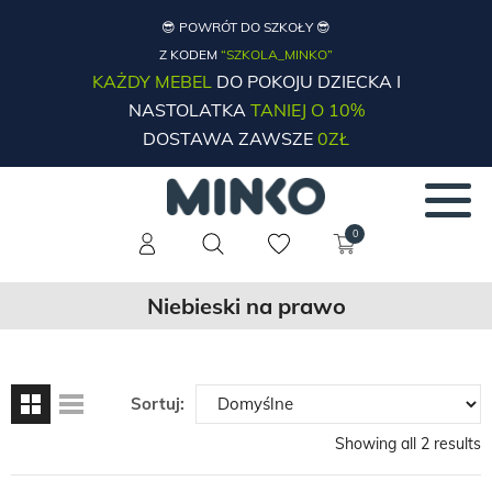
😎 POWRÓT DO SZKOŁY 😎
Z KODEM
“SZKOLA_MINKO”
KAŻDY MEBEL
DO POKOJU DZIECKA I
NASTOLATKA
TANIEJ O 10%
DOSTAWA ZAWSZE
0ZŁ
0
Niebieski na prawo
Sortuj:
Showing all 2 results