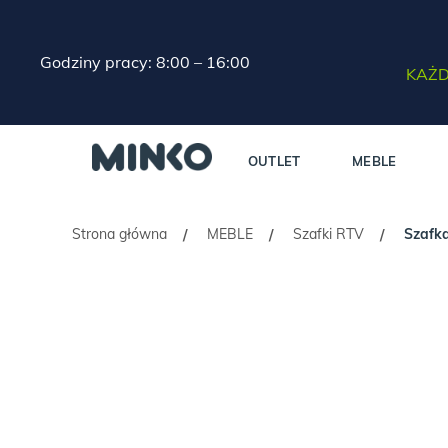
Godziny pracy: 8:00 – 16:00
KAŻD
OUTLET
MEBLE
Strona główna
MEBLE
Szafki RTV
Szafk
/
/
/