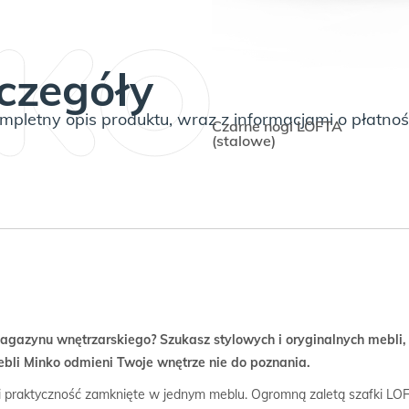
LOFTA
czegóły
pletny opis produktu, wraz z informacjami o płatnoś
Czarne nogi LOFTA
(stalowe)
agazynu wnętrzarskiego? Szukasz stylowych i oryginalnych mebli, 
bli Minko odmieni Twoje wnętrze nie do poznania.
 i praktyczność zamknięte w jednym meblu. Ogromną zaletą szafki L