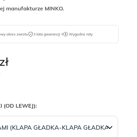
iej manufakturze MINKO.
owy okres zwrotu
3 lata gwarancji
Wygodne raty
zł
.
 (OD LEWEJ):