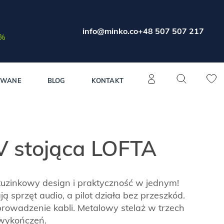
info@minko.co
+48 507 507 217
0%
OWANE
BLOG
KONTAKT
V stojąca LOFTA
uzinkowy design i praktyczność w jednym!
 sprzęt audio, a pilot działa bez przeszkód.
prowadzenie kabli. Metalowy stelaż w trzech
 wykończeń.