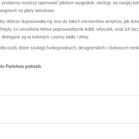
bez problemu możesz operować pilotem wygodnie, siedząc na swojej k
segment na płyty winylowe.
aby dobrze dopasowała się ona do takich elementów wnętrza, jak list
ofnięty, co umożliwia łatwe poprowadzenie kabli, wtyczek, oraz ich bez
ostępne są w kolorach: czarny, biały i złoty.
dla osób, które szukają funkcjonalnych, designerskich i stylowych m
do Państwa potrzeb.
 Lofta: