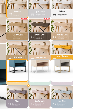
:
NEW
NEW
 NÓŻEK:
LOFTA (stalowe)
NEW
ji:
AJ DO KOSZYKA