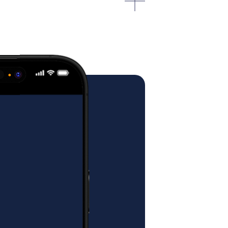
RZYGOTOWAĆ SIĘ DO
PRZESYŁKI?
ować się na odebranie paczki o
e i wadze = zapewnić kurierowi
od główne, zewnętrzne drzwi
zapobiec przewróceniu się tego mebla,
d drzwi klatki schodowej (jeśli
wala na dogodny dojazd autem
indą).
ebna dodatkowa osoba przy
zpakowywaniu.
 do uszkodzenia mebla i obrażeń
URIER WNOSI
NIE DO
EGO LOKALU?
i paczki za drzwi budynku
, więc