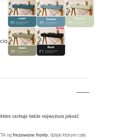
NEW
ciach i dostawach.
które cechuje także najwyższa jakość
OFTA są
frezowane fronty
, dzięki którym cały