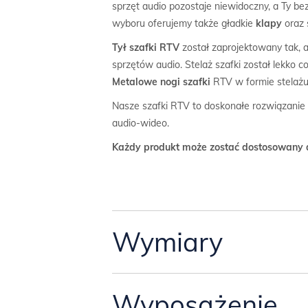
sprzęt audio pozostaje niewidoczny, a Ty 
wyboru oferujemy także gładkie
klapy
oraz 
Tył szafki RTV
został zaprojektowany tak, 
sprzętów audio. Stelaż szafki został lekko c
Metalowe nogi szafki
RTV w formie stelażu d
Nasze szafki RTV to doskonałe rozwiązanie 
audio-wideo.
Każdy produkt może zostać dostosowany 
Wymiary
Proponujemy dwa układy frontów w szafce
Wyposażenie