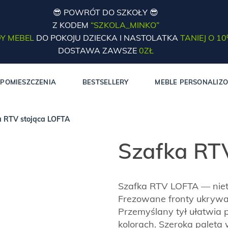
😎 POWRÓT DO SZKOŁY 😎
Z KODEM
“SZKOLA_MINKO”
Y MEBEL
DO POKOJU DZIECKA I NASTOLATKA
TANIEJ O 1
DOSTAWA ZAWSZE
0ZŁ
POMIESZCZENIA
BESTSELLERY
MEBLE PERSONALIZ
a RTV stojąca LOFTA
Szafka RT
Szafka RTV LOFTA — niet
Frezowane fronty ukrywają
Przemyślany tył ułatwia 
kolorach. Szeroka paleta