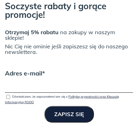
Soczyste rabaty i gorące
promocje!
Otrzymaj 5% rabatu
na zakupy w naszym
KOLEKCJA FURI,
czyli tkanina baranek- jest puchata, miękka, ma
sklepie!
zaskakujące kolory.
Nic Cię nie ominie jeśli zapiszesz się do naszego
newslettera.
Tkanina idealna do pokoju dziecka, gdzie zapewni poczucie
przytulności.
Furi to tkanina stworzona do łóżek TEDDY!
Adres e-mail*
Podsumowując:
Oświadczam, że zapoznałem/-am się z
Polityką prywatności oraz Klauzulą
Informacyjną RODO
-certyfikat Oeko-Tex Standard 100 klasa III,
-odporność na ścieranie jest wysoka- 50 000 cykli martindale’a,
-gramatura jest wysoka 725 g/m2,
-skład poliester 100%.