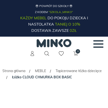
😎 POWRÓT DO SZKOŁY 😎
Z KODEM
“SZKOLA_MINKO”
KAŻDY MEBEL
DO POKOJU DZIECKA I
NASTOLATKA
TANIEJ O 10%
DOSTAWA ZAWSZE
0ZŁ
0
Strona główna
MEBLE
Tapicerowane łóżka dziecięce
/
/
Łóżko CLOUD CHMURKA BOX BASIC
/