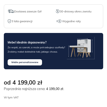
Dostawa zawsze 0zł
30-dniowy okres zwrotu
3 lata gwarancji
Wygodne raty
Mebel idealnie dopasowany?
Za wąski, za szeroki, a może potrzebujesz szuflady?
Zrobimy mebel dokładnie taki, jakiego chcesz.
Meble personalizowane
od 4 199,00
zł
Poprzednia najniższa cena:
4 199,00
zł
.
W tym VAT