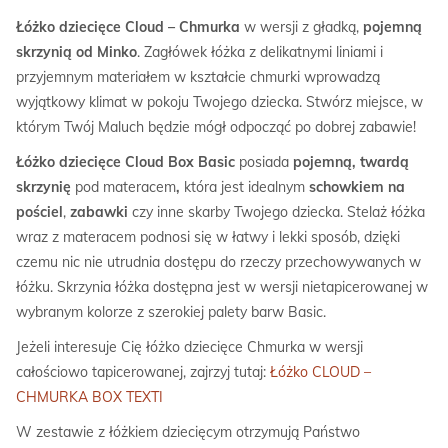
Łóżko dziecięce Cloud – Chmurka
w wersji z gładką,
pojemną
skrzynią od Minko
. Zagłówek łóżka z delikatnymi liniami i
przyjemnym materiałem w kształcie chmurki wprowadzą
wyjątkowy klimat w pokoju Twojego dziecka. Stwórz miejsce, w
którym Twój Maluch będzie mógł odpocząć po dobrej zabawie!
Łóżko dziecięce Cloud Box Basic
posiada
pojemną, twardą
skrzynię
pod materacem
,
która jest idealnym
schowkiem na
pościel
,
zabawki
czy inne skarby Twojego dziecka. Stelaż łóżka
wraz z materacem podnosi się w łatwy i lekki sposób, dzięki
czemu nic nie utrudnia dostępu do rzeczy przechowywanych w
łóżku. Skrzynia łóżka dostępna jest w wersji nietapicerowanej w
wybranym kolorze z szerokiej palety barw Basic.
Jeżeli interesuje Cię łóżko dziecięce Chmurka w wersji
całościowo tapicerowanej, zajrzyj tutaj:
Łóżko CLOUD –
CHMURKA BOX TEXTI
W zestawie z łóżkiem dziecięcym otrzymują Państwo