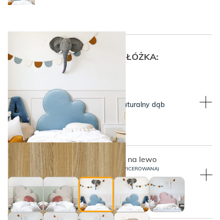
WYBIERZ KOLOR SKRZYNI ŁÓŻKA:
WYBIERZ KOLOR SKRZYNI ŁÓŻKA:
Raw Oak, czyli wyrazisty, naturalny dąb
Niebieska chmurka, skierowana na lewo
BARIERKA ZABEZPIECZAJĄCA (NIETAPICEROWANA)
BEZ BARIERKI