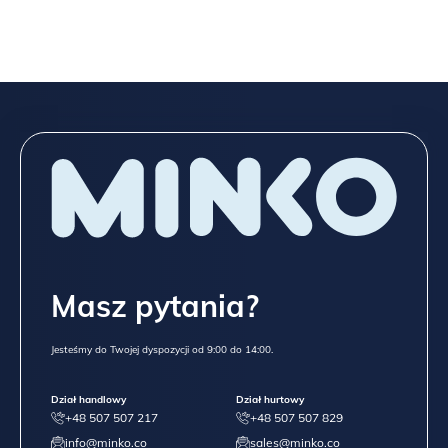
Spójrz niżej na wszystkie możliwości, które dajemy przy meblach
z „typowej” oferty,
a jeśli to nadal mało, napisz do
NAS
TUTAJ
!
Masz pytania?
Jesteśmy do Twojej dyspozycji od 9:00 do 14:00.
Dział handlowy
Dział hurtowy
+48 507 507 217
+48 507 507 829
info@minko.co
sales@minko.co