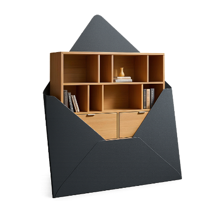
-apretura ochronna Hydro Care dla zabezpieczenia przed
wnikaniem brudu,
-PETFRIENDLY przyjazna dla opiekunów wszystkich
czworonogów,
-odporność na ścieranie jest ekstremalnie wysoka- 300 000 cykli
martindale’a,
Materac nie znajduje się
w zestawie.
-gramatura jest ekstremalnie wysoka 675 g/m2,
-skład poliester 100%,
Łóżko ma pojemną skrzynię otwieraną do góry (tutaj kupujesz
-trudnopalność klasa 1.
ramę nietapicerowaną):