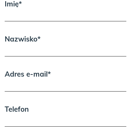
Imię*
-gramatura jest bardzo wysoka 510 g/m2,
Proszę wziąć pod uwagę, że może być
-skład poliester 100%,
potrzebna dodatkowa osoba przy
-trudnopalność klasa 1.
wnoszeniu i rozpakowywaniu.
Nazwisko*
Adres e-mail*
Telefon
KOLEKCJA SNUGI,
czyli tkanina szenilowa- jest mięsista, gruba,