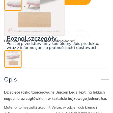
ilość
Łóżko
jednorożec
UNICORN
LEGS
TEXTI
Poznaj szczegóły
90x200cm
Bukowe nóżki (lite drewno olejowane)
Poniżej przedstawiamy kompletny opis produktu,
wraz z informacjami o płatnościach i dostawach.
Opis
Dziecięce łóżko tapicerowane Unicorn Legs Texti na lekkich
nogach oraz zagłówkiem w kształcie bajkowego jednorożca.
Materiał to mięciutki aksamit Velvie, w odcieniach kremu i