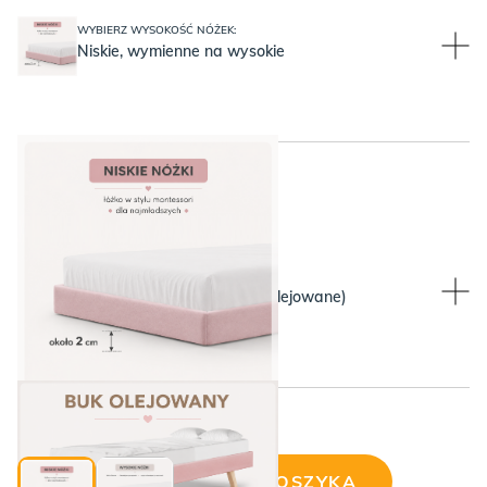
WYBIERZ WYSOKOŚĆ NÓŻEK:
Niskie, wymienne na wysokie
WYBIERZ KOLOR NÓŻEK:
WYBIERZ KOLOR NÓŻEK:
Bukowe nóżki (lite drewno olejowane)
Niskie, wymienne na wysokie
Cena wybranej konfiguracji:
DODAJ DO KOSZYKA