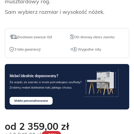
musztardowy róg.
Sam wybierz rozmiar i wysokość nóżek.
Dostawa zawsze 0zł
30-dniowy okres zwrotu
3 lata gwarancji
Wygodne raty
Mebel idealnie dopasowany?
Za wąski, za szeroki, a może potrzebujesz szuflady?
Zrobimy mebel dokładnie taki, jakiego chcesz.
Meble personalizowane
od 2 359,00
zł