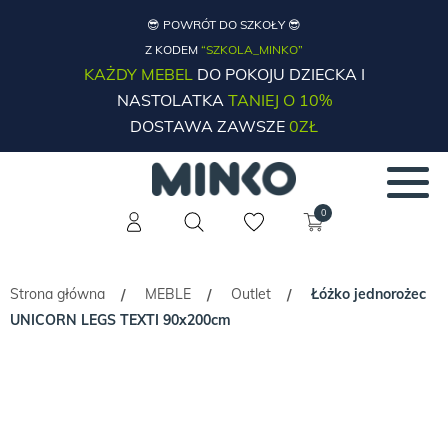
😎 POWRÓT DO SZKOŁY 😎
Z KODEM
“SZKOLA_MINKO”
KAŻDY MEBEL
DO POKOJU DZIECKA I
NASTOLATKA
TANIEJ O 10%
DOSTAWA ZAWSZE
0ZŁ
0
Strona główna
MEBLE
Outlet
Łóżko jednorożec
/
/
/
UNICORN LEGS TEXTI 90x200cm