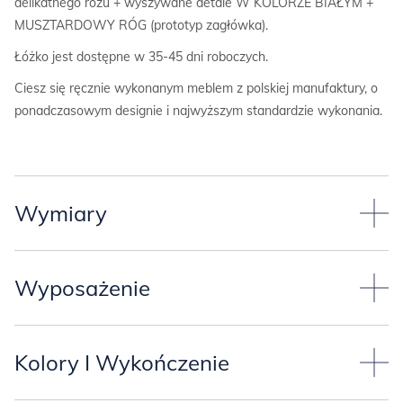
delikatnego różu + wyszywane detale W KOLORZE BIAŁYM +
MUSZTARDOWY RÓG (prototyp zagłówka).
Łóżko jest dostępne w 35-45 dni roboczych.
Ciesz się ręcznie wykonanym meblem z polskiej manufaktury, o
ponadczasowym designie i najwyższym standardzie wykonania.
Wymiary
Łóżko ma tapicerowany zagłówek i skrzynię.
Wyposażenie
Łóżko standardowo występuje w podanych niżej wymiarach* lub
Łóżko może mieć
dwie wysokości drewnianych nóżek:
innym, którego właśnie potrzebujesz:
Kolory I Wykończenie
-wysokie na 20 cm, lekko skośne (wtedy można dodać szufladę
*Uwaga! Proszę mieć na względzie, że meble są wykonywane
pod łóżko),
ręcznie, więc należy przyjąć tolerancję wymiarową +/- 1cm.