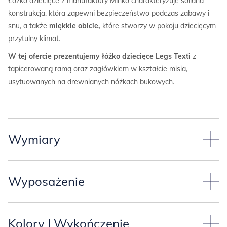
Łóżko dziecięce z manufaktury Minko charakteryzuje solidna
konstrukcja, która zapewni bezpieczeństwo podczas zabawy i
snu, a także
miękkie obicie,
które stworzy w pokoju dziecięcym
przytulny klimat.
W tej ofercie prezentujemy łóżko dziecięce Legs Texti
z
tapicerowaną ramą oraz zagłówkiem w kształcie misia,
usytuowanych na drewnianych nóżkach bukowych.
Wymiary
Łóżko ma tapicerowany zagłówek i skrzynię.
Wyposażenie
Łóżko standardowo występuje w podanych niżej wymiarach* lub
Łóżko może mieć
dwie wysokości drewnianych nóżek:
innym, którego właśnie potrzebujesz:
Kolory I Wykończenie
-wysokie na 20 cm, lekko skośne (wtedy można dodać szufladę