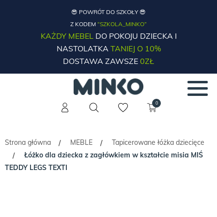
😎 POWRÓT DO SZKOŁY 😎
Z KODEM
“SZKOLA_MINKO”
KAŻDY MEBEL
DO POKOJU DZIECKA I
NASTOLATKA
TANIEJ O 10%
DOSTAWA ZAWSZE
0ZŁ
0
Strona główna
MEBLE
Tapicerowane łóżka dziecięce
/
/
Łóżko dla dziecka z zagłówkiem w kształcie misia MIŚ
/
TEDDY LEGS TEXTI