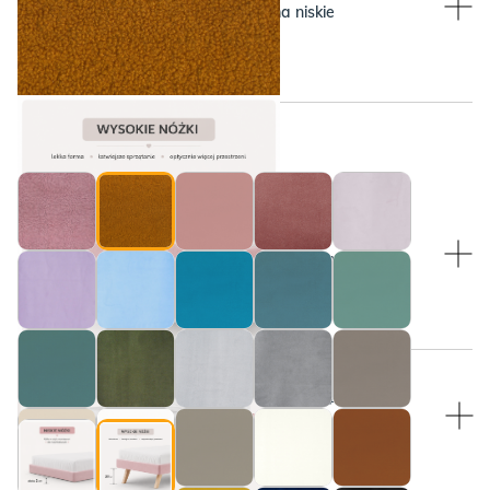
Wysokie 20cm, wymienne ma niskie
2. Ochra Furi, czy rudy baranek
WYBIERZ KOLOR NÓŻEK:
WYBIERZ KOLOR NÓŻEK:
Bukowe nóżki (lite drewno olejowane)
Wysokie 20cm, wymienne ma niskie
SZUFLADA POD ŁÓŻKIEM (FRONT TAPICEROWANY)
BEZ SZUFLADY