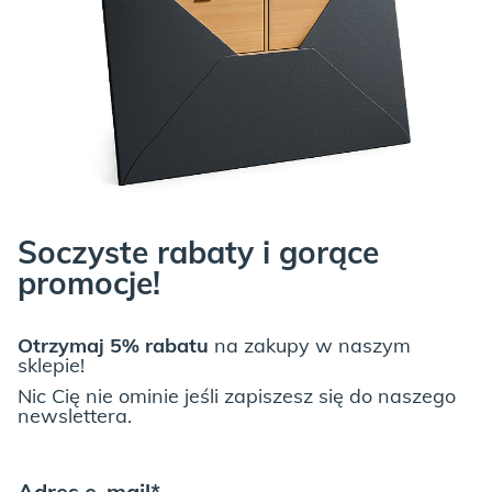
-odporność na ścieranie jest wysoka- 50 000 cykli martindale’a,
-gramatura jest wysoka 725 g/m2,
-skład poliester 100%.
Soczyste rabaty i gorące
promocje!
STELAŻ
(nogi mebla) jest wykonany z litego drewna, możesz
Otrzymaj 5% rabatu
na zakupy w naszym
wybrać ulubiony odcień:
sklepie!
BEECH, czyli lite drewno bukowe, olejowane:
Nic Cię nie ominie jeśli zapiszesz się do naszego
newslettera.
Adres e-mail*