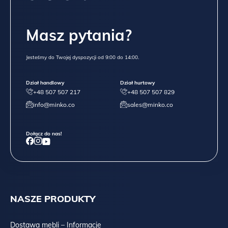
Masz pytania?
Jesteśmy do Twojej dyspozycji od 9:00 do 14:00.
Dział handlowy
Dział hurtowy
RAW NUT, czyli lite drewno bukowe, barwione na orzech,
+48 507 507 217
+48 507 507 829
olejowane:
info@minko.co
sales@minko.co
Dołącz do nas!
NASZE PRODUKTY
Dostawa mebli – Informacje