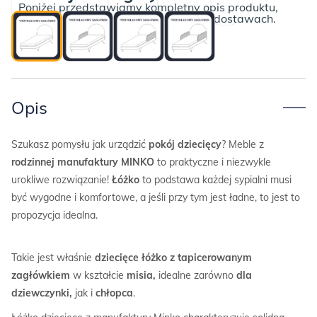
Poniżej przedstawiamy kompletny opis produktu,
kształcie
wraz z informacjami o płatnościach i dostawach.
misia
MIŚ
TEDDY
LEGS
TEXTI
Opis
Szukasz pomysłu jak urządzić
pokój dziecięcy
? Meble z
rodzinnej manufaktury MINKO
to praktyczne i niezwykle
urokliwe rozwiązanie!
Łóżko
to podstawa każdej sypialni musi
być wygodne i komfortowe, a jeśli przy tym jest ładne, to jest to
propozycja idealna.
Takie jest właśnie
dziecięce łóżko z tapicerowanym
zagłówkiem
w kształcie
misia,
idealne zarówno
dla
dziewczynki,
jak i
chłopca
.