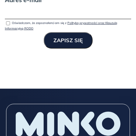
Oświadczam, że zapoznałem/-am się z
Polityką prywatności oraz Klauzulą
Informacyjną RODO
OAK, czyli lite drewno dębowe, olejowane: