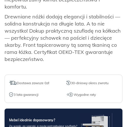
komfortu.
Drewniane nóżki dodają elegancji i stabilności —
solidna konstrukcja na długie lata. A to nie
wszystko! Dokup praktyczną szufladę na kółkach
— perfekcyjny schowek na pościel i dziecięce
skarby. Front tapicerowany tą samą tkaniną co
rama łóżka. Certyfikat OEKO-TEX gwarantuje
bezpieczeństwo.
Dostawa zawsze 0zł
30-dniowy okres zwrotu
3 lata gwarancji
Wygodne raty
Mebel idealnie dopasowany?
Za wąski, za szeroki, a może potrzebujesz szuflady?