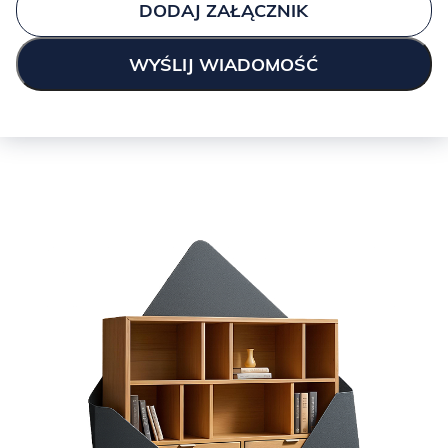
DODAJ ZAŁĄCZNIK
KOLEKCJA FURI,
czyli tkanina baranek- jest puchata, miękka, ma
zaskakujące kolory.
Tkanina idealna do pokoju dziecka, gdzie zapewni poczucie
przytulności.
Furi to tkanina stworzona do łóżek TEDDY!
Podsumowując:
-certyfikat Oeko-Tex Standard 100 klasa III,