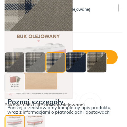
WYBIERZ KOLOR NÓŻEK:
Bukowe nóżki (lite drewno olejowane)
3. Light Blue Scoti
Cena wybranej konfiguracji:
DODAJ DO KOSZYKA
ilość
Łóżko
REDU
Poznaj szczegóły
Bukowe nóżki (lite drewno olejowane)
Poniżej przedstawiamy kompletny opis produktu,
wraz z informacjami o płatnościach i dostawach.