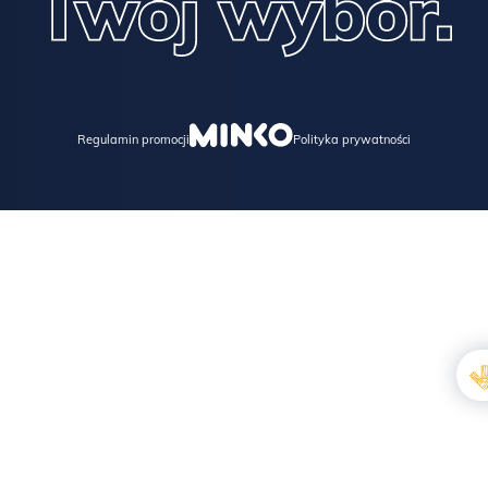
Regulamin promocji
Polityka prywatności
Proszę pamiętać, że drewno to materiał, który stworzyła
natura.
Pomiędzy kolejnymi partiami mebli, mogą zdarzyć się różnice w
odcieniu lub kolorze, rysunku słoi drewna, oraz naturalne
przebarwienia.