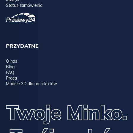
RAW NUT, czyli lite drewno bukowe, barwione na orzech,
Status zamówienia
olejowane:
PRZYDATNE
O nas
Blog
FAQ
Praca
Modele 3D dla architektów
WHITE OAK, czyli lite drewno dębowe, bielone, olejowane: