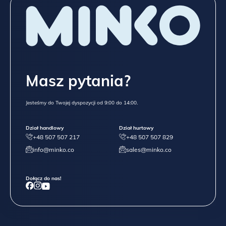
STELAŻ
(nogi mebla) jest wykonany z litego drewna, możesz
Masz pytania?
wybrać ulubiony odcień:
BEECH, czyli lite drewno bukowe, olejowane:
Jesteśmy do Twojej dyspozycji od 9:00 do 14:00.
Dział handlowy
Dział hurtowy
+48 507 507 217
+48 507 507 829
info@minko.co
sales@minko.co
Dołącz do nas!