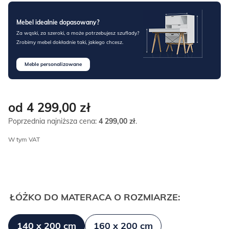
Mebel idealnie dopasowany?
Za wąski, za szeroki, a może potrzebujesz szuflady?
Zrobimy mebel dokładnie taki, jakiego chcesz.
Meble personalizowane
od 4 299,00
zł
Poprzednia najniższa cena:
4 299,00
zł
.
W tym VAT
ŁÓŻKO DO MATERACA O ROZMIARZE:
140 x 200 cm
160 x 200 cm