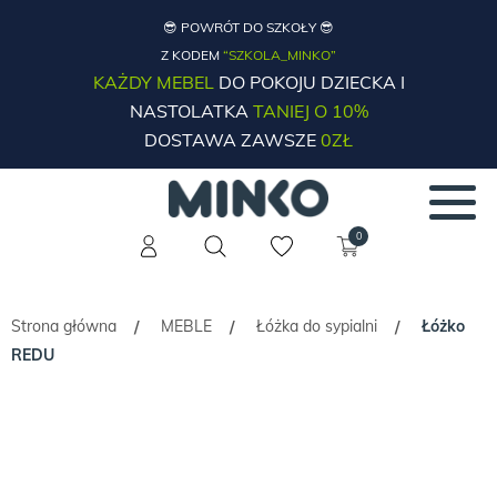
😎 POWRÓT DO SZKOŁY 😎
Z KODEM
“SZKOLA_MINKO”
KAŻDY MEBEL
DO POKOJU DZIECKA I
NASTOLATKA
TANIEJ O 10%
DOSTAWA ZAWSZE
0ZŁ
0
Strona główna
MEBLE
Łóżka do sypialni
Łóżko
/
/
/
REDU