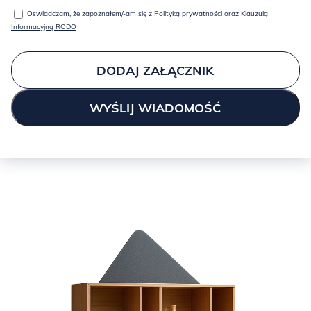
czworonogów,
Oświadczam, że zapoznałem/-am się z
Polityką prywatności oraz Klauzulą
Informacyjną RODO
-odporność na ścieranie jest ekstremalnie wysoka- 300 000 cykli
martindale’a,
DODAJ ZAŁĄCZNIK
-gramatura jest ekstremalnie wysoka 675 g/m2,
-skład poliester 100%,
-trudnopalność klasa 1.