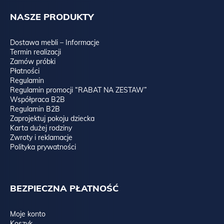
NASZE PRODUKTY
Dostawa mebli – Informacje
OAK, czyli lite drewno dębowe, olejowane:
Termin realizacji
Zamów próbki
Płatności
Regulamin
Regulamin promocji “RABAT NA ZESTAW”
Współpraca B2B
Regulamin B2B
Zaprojektuj pokoju dziecka
Karta dużej rodziny
Zwroty i reklamacje
Polityka prywatności
BEZPIECZNA PŁATNOŚĆ
Moje konto
Koszyk