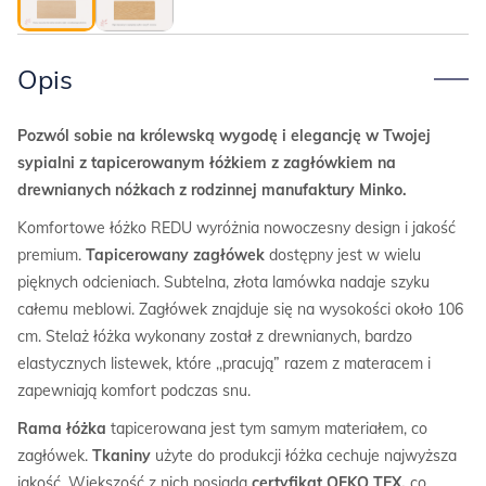
Opis
Pozwól sobie na królewską wygodę i elegancję w Twojej
sypialni z tapicerowanym łóżkiem z zagłówkiem na
drewnianych nóżkach z rodzinnej manufaktury Minko.
Komfortowe łóżko REDU wyróżnia nowoczesny design i jakość
premium.
Tapicerowany zagłówek
dostępny jest w wielu
pięknych odcieniach. Subtelna, złota lamówka nadaje szyku
całemu meblowi. Zagłówek znajduje się na wysokości około 106
cm. Stelaż łóżka wykonany został z drewnianych, bardzo
elastycznych listewek, które ,,pracują” razem z materacem i
zapewniają komfort podczas snu.
Rama łóżka
tapicerowana jest tym samym materiałem, co
zagłówek.
Tkaniny
użyte do produkcji łóżka cechuje najwyższa
jakość. Większość z nich posiada
certyfikat OEKO TEX,
co