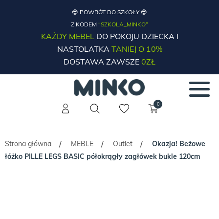
😎 POWRÓT DO SZKOŁY 😎
Z KODEM
“SZKOLA_MINKO”
KAŻDY MEBEL
DO POKOJU DZIECKA I
NASTOLATKA
TANIEJ O 10%
DOSTAWA ZAWSZE
0ZŁ
0
Strona główna
MEBLE
Outlet
Okazja! Beżowe
/
/
/
łóżko PILLE LEGS BASIC półokrągły zagłówek bukle 120cm