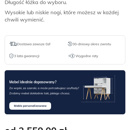
Długość łóżka do wyboru.
Wysokie lub niskie nogi, które możesz w każdej
chwili wymienić.
Dostawa zawsze 0zł
30-dniowy okres zwrotu
3 lata gwarancji
Wygodne raty
Mebel idealnie dopasowany?
Za wąski, za szeroki, a może potrzebujesz szuflady?
Zrobimy mebel dokładnie taki, jakiego chcesz.
Meble personalizowane