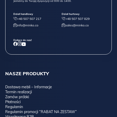
Jesteśmy do Twojej dyspozycji od 9:00 do 14:00.
Dział handlowy
Dział hurtowy
+48 507 507 217
+48 507 507 829
info@minko.co
sales@minko.co
Dołącz do nas!
NASZE PRODUKTY
Dostawa mebli – Informacje
Termin realizacji
Zamów próbki
Płatności
Regulamin
Regulamin promocji “RABAT NA ZESTAW”
Współpraca B2B