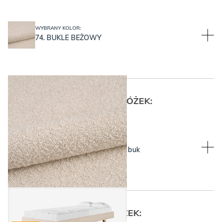
WYBRANY KOLOR:
74. BUKLE BEŻOWY
WYBIERZ KOLOR RAMY I NÓŻEK:
WYBIERZ KOLOR RAMY I NÓŻEK:
Rama Raw Beech, nóżki lity buk
74. BUKLE BEŻOWY
WYBIERZ WYSOKOŚĆ NÓŻEK: