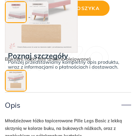
DODAJ DO KOSZYKA
ilość
Okazja!
Beżowe
łóżko
PILLE
LEGS
Poznaj szczegóły
BASIC
Bukowe nóżki (lite drewno olejowane)
Poniżej przedstawiamy kompletny opis produktu,
półokrągły
wraz z informacjami o płatnościach i dostawach.
zagłówek
bukle
120cm
Opis
Młodzieżowe łóżko tapicerowane Pille Legs Basic z lekką
skrzynią w kolorze buku, na bukowych nóżkach, oraz z