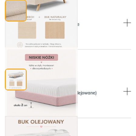
WYBIERZ WYSOKOŚĆ NÓŻEK:
Niskie, wymienne na wysokie
Rama Raw Beech, nóżki lity buk
WYBIERZ KOLOR NÓŻEK:
WYBIERZ KOLOR NÓŻEK:
Bukowe nóżki (lite drewno olejowane)
Niskie, wymienne na wysokie
Cena wybranej konfiguracji: