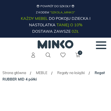
😎 POWRÓT DO SZKOŁY 😎
Z KODEM
“SZKOLA_MINKO”
KAŻDY MEBEL
DO POKOJU DZIECKA I
NASTOLATKA
TANIEJ O 10%
DOSTAWA ZAWSZE
0ZŁ
0
Strona główna
MEBLE
Regały na książki
Regał
/
/
/
RUBBER MID 4 półki