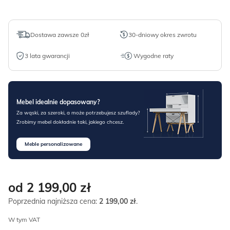
Dostawa zawsze 0zł
30-dniowy okres zwrotu
3 lata gwarancji
Wygodne raty
Mebel idealnie dopasowany?
Za wąski, za szeroki, a może potrzebujesz szuflady?
Zrobimy mebel dokładnie taki, jakiego chcesz.
Meble personalizowane
od 2 199,00
zł
Poprzednia najniższa cena:
2 199,00
zł
.
W tym VAT