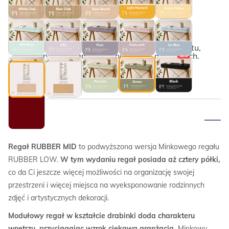
MID
4
półki
Poznaj szczegóły
Bukowe boki (drewno olejowane)
Poniżej przedstawiamy kompletny opis produktu,
wraz z informacjami o płatnościach i dostawach.
NEW
NEW
Opis
Regał RUBBER MID
to podwyższona wersja Minkowego regału
RUBBER LOW.
W tym wydaniu regał posiada aż cztery półki,
co da Ci jeszcze więcej możliwości na organizację swojej
przestrzeni i więcej miejsca na wyeksponowanie rodzinnych
zdjęć i artystycznych dekoracji.
Modułowy regał w kształcie drabinki doda charakteru
wnętrzu, przyciągając wzrok ciekawą aranżacją.
Minkowy