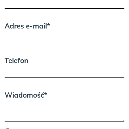
potrzebna dodatkowa osoba przy
wnoszeniu i rozpakowywaniu.
Adres e-mail*
Telefon
Wiadomość*