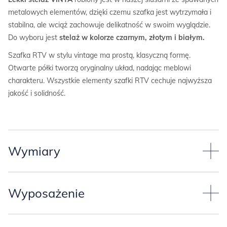
metalowych elementów, dzięki czemu szafka jest wytrzymała i
stabilna, ale wciąż zachowuje delikatność w swoim wyglądzie.
Do wyboru jest
stelaż w kolorze czarnym, złotym i białym.
Szafka RTV w stylu vintage ma prostą, klasyczną formę.
Otwarte półki tworzą oryginalny układ, nadając meblowi
charakteru. Wszystkie elementy szafki RTV cechuje najwyższa
jakość i solidność.
Wymiary
Standardowy
wymiar szafki
:
Wyposażenie
-szerokość 220,4 cm,
-głębokość 40,4 cm,
Otwarte półki w układzie pionowym i poziomym (w segmentach