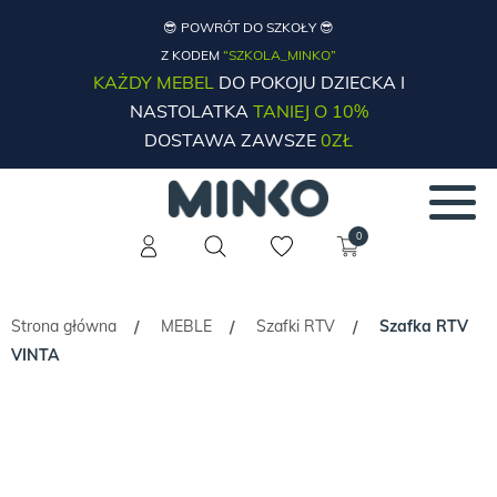
😎 POWRÓT DO SZKOŁY 😎
Z KODEM
“SZKOLA_MINKO”
KAŻDY MEBEL
DO POKOJU DZIECKA I
NASTOLATKA
TANIEJ O 10%
DOSTAWA ZAWSZE
0ZŁ
0
Strona główna
MEBLE
Szafki RTV
Szafka RTV
/
/
/
VINTA