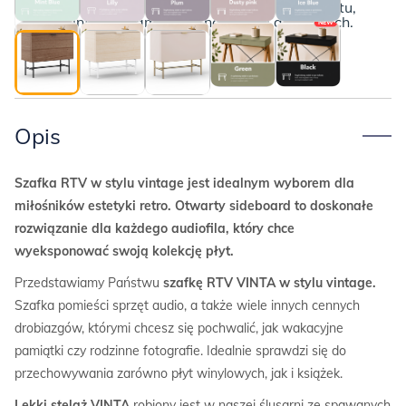
Poniżej przedstawiamy kompletny opis produktu,
wraz z informacjami o płatnościach i dostawach.
NEW
Opis
Szafka RTV w stylu vintage jest idealnym wyborem dla
miłośników estetyki retro. Otwarty sideboard to doskonałe
rozwiązanie dla każdego audiofila, który chce
wyeksponować swoją kolekcję płyt.
Przedstawiamy Państwu
szafkę RTV VINTA w stylu vintage.
Szafka pomieści sprzęt audio, a także wiele innych cennych
drobiazgów, którymi chcesz się pochwalić, jak wakacyjne
pamiątki czy rodzinne fotografie. Idealnie sprawdzi się do
przechowywania zarówno płyt winylowych, jak i książek.
Lekki stelaż VINTA
robiony jest w naszej ślusarni ze spawanych