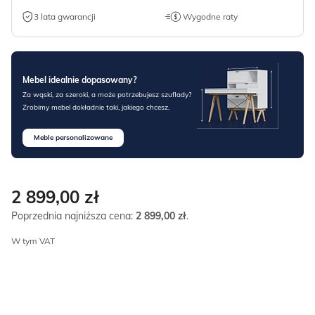
3 lata gwarancji
Wygodne raty
Mebel idealnie dopasowany?
Za wąski, za szeroki, a może potrzebujesz szuflady?
Zrobimy mebel dokładnie taki, jakiego chcesz.
Meble personalizowane
2 899,00
zł
Poprzednia najniższa cena:
2 899,00
zł
.
W tym VAT