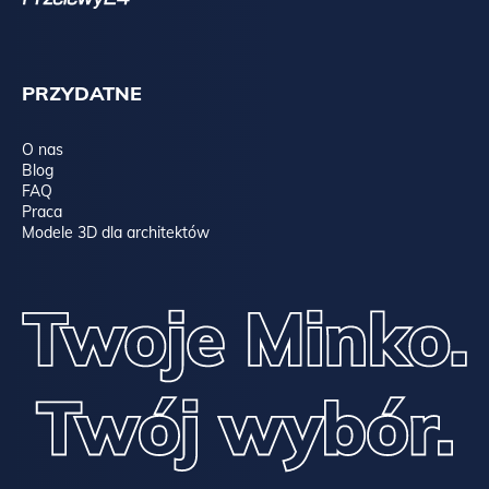
PRZYDATNE
O nas
Blog
FAQ
Praca
Modele 3D dla architektów