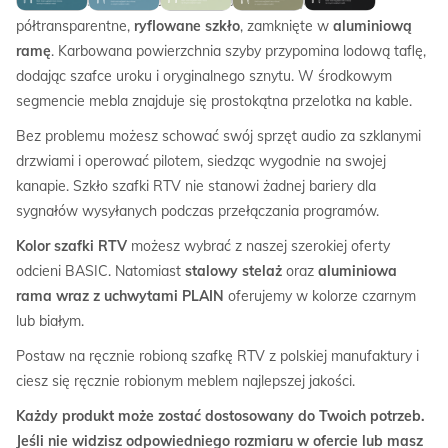
Charakterystyczną cechą naszej szafki RTV jest
półtransparentne,
ryflowane szkło
, zamknięte w
aluminiową
ramę
. Karbowana powierzchnia szyby przypomina lodową taflę,
dodając szafce uroku i oryginalnego sznytu. W środkowym
segmencie mebla znajduje się prostokątna przelotka na kable.
Bez problemu możesz schować swój sprzęt audio za szklanymi
drzwiami i operować pilotem, siedząc wygodnie na swojej
kanapie. Szkło szafki RTV nie stanowi żadnej bariery dla
sygnałów wysyłanych podczas przełączania programów.
Kolor szafki RTV
możesz wybrać z naszej szerokiej oferty
odcieni BASIC. Natomiast
stalowy stelaż
oraz
aluminiowa
rama wraz z uchwytami PLAIN
oferujemy w kolorze czarnym
lub białym.
Postaw na ręcznie robioną szafkę RTV z polskiej manufaktury i
ciesz się ręcznie robionym meblem najlepszej jakości.
Każdy produkt może zostać dostosowany do Twoich potrzeb.
Jeśli nie widzisz odpowiedniego rozmiaru w ofercie lub masz