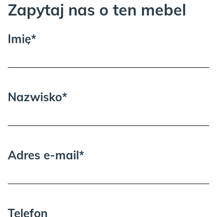
Zapytaj nas o ten mebel
Proszę wziąć pod uwagę, że może być
Imię*
potrzebna dodatkowa osoba przy
wnoszeniu i rozpakowywaniu.
Nazwisko*
Adres e-mail*
Telefon