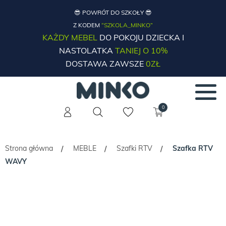
😎 POWRÓT DO SZKOŁY 😎
Z KODEM
“SZKOLA_MINKO”
KAŻDY MEBEL
DO POKOJU DZIECKA I
NASTOLATKA
TANIEJ O 10%
DOSTAWA ZAWSZE
0ZŁ
0
Strona główna
MEBLE
Szafki RTV
Szafka RTV
/
/
/
WAVY