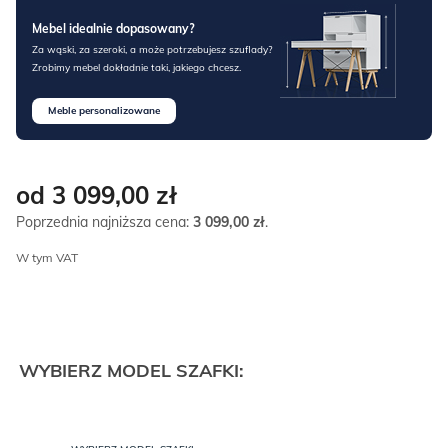
Mebel idealnie dopasowany?
Za wąski, za szeroki, a może potrzebujesz szuflady?
Zrobimy mebel dokładnie taki, jakiego chcesz.
Meble personalizowane
od 3 099,00
zł
Poprzednia najniższa cena:
3 099,00
zł
.
W tym VAT
WYBIERZ MODEL SZAFKI: