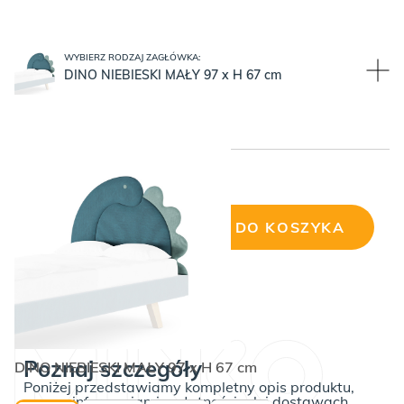
WYBIERZ RODZAJ ZAGŁÓWKA:
DINO NIEBIESKI MAŁY 97 x H 67 cm
Cena wybranej konfiguracji:
DODAJ DO KOSZYKA
ilość
Tapicerowany
zagłówek
Dinozaur
Dino
Poznaj szczegóły
DINO NIEBIESKI MAŁY 97 x H 67 cm
Poniżej przedstawiamy kompletny opis produktu,
wraz z informacjami o płatnościach i dostawach.