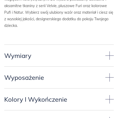
aksamitne tkaniny z serii Velvie, pluszowe Furi oraz kolorowe
Pufi i Natur. Wybierz swój ulubiony wzór oraz materiał i ciesz się
z wysokiej jakości, designerskiego dodatku do pokoju Twojego
dziecka.
Wymiary
Standardowe wymiary paneli:
Wyposażenie
-szerokość około 97cm, wysokość około 67cm,
-szerokość około 127cm, wysokość około 88cm.
Panel posiada z tyłu elementy do zawieszenia na ścianie:
Kolory I Wykończenie
ZAGŁÓWEK
jest tapicerowany.