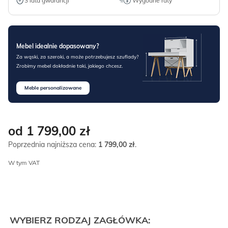
3 lata gwarancji
Wygodne raty
Mebel idealnie dopasowany?
Za wąski, za szeroki, a może potrzebujesz szuflady?
Zrobimy mebel dokładnie taki, jakiego chcesz.
Meble personalizowane
od 1 799,00
zł
Poprzednia najniższa cena:
1 799,00
zł
.
W tym VAT
WYBIERZ RODZAJ ZAGŁÓWKA: