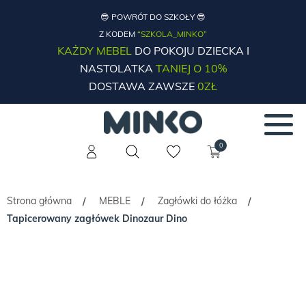
😎 POWRÓT DO SZKOŁY 😎
Z KODEM
“SZKOLA_MINKO”
KAŻDY MEBEL
DO POKOJU DZIECKA I
NASTOLATKA
TANIEJ O 10%
DOSTAWA ZAWSZE
0ZŁ
0
Strona główna
MEBLE
Zagłówki do łóżka
/
/
/
Tapicerowany zagłówek Dinozaur Dino