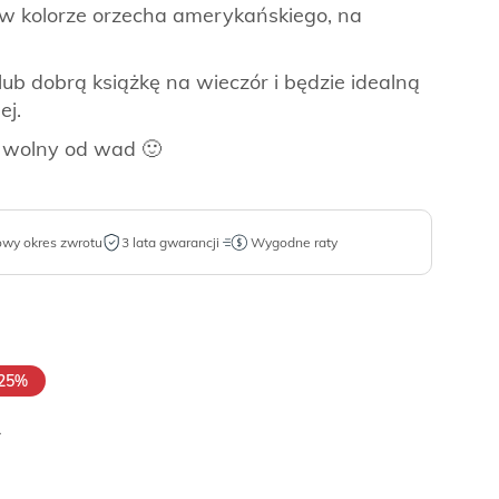
 w kolorze orzecha amerykańskiego, na
lub dobrą książkę na wieczór i będzie idealną
ej.
 wolny od wad 🙂
owy okres zwrotu
3 lata gwarancji
Wygodne raty
25%
.