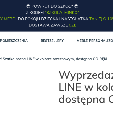
😎 POWRÓT DO SZKOŁY 😎
Z KODEM
“SZKOLA_MINKO”
Y MEBEL
DO POKOJU DZIECKA I NASTOLATKA
TANIEJ O 1
DOSTAWA ZAWSZE
0ZŁ
POMIESZCZENIA
BESTSELLERY
MEBLE PERSONALIZ
 Szafka nocna LINE w kolorze orzechowym, dostępna OD RĘKI
Wyprzedaż
LINE w ko
dostępna 