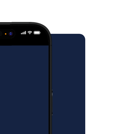
PRZESYŁKI?
ować się na odebranie paczki o
e i wadze = zapewnić kurierowi
od główne, zewnętrzne drzwi
d drzwi klatki schodowej (jeśli
wala na dogodny dojazd autem
ebna dodatkowa osoba przy
zpakowywaniu.
URIER WNOSI
NIE DO
EGO LOKALU?
ej niż 31 kg, więc kurier powinien
kalu docelowego, ale w takich
e zależy od dyspozycji czasowej