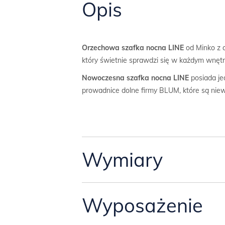
Opis
Orzechowa szafka nocna LINE
od Minko z c
który świetnie sprawdzi się w każdym wnętrz
Nowoczesna szafka nocna LINE
posiada je
prowadnice dolne firmy BLUM, które są niew
Wymiary
Wymiary szafki:
Wyposażenie
-szerokość 50,4 cm,