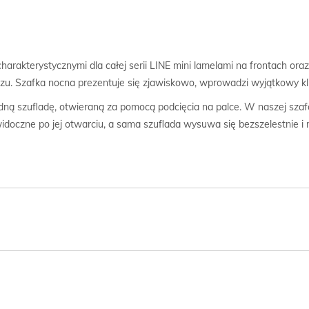
harakterystycznymi dla całej serii LINE mini lamelami na frontach or
u. Szafka nocna prezentuje się zjawiskowo, wprowadzi wyjątkowy klima
dną szufladę, otwieraną za pomocą podcięcia na palce. W naszej szaf
idoczne po jej otwarciu, a sama szuflada wysuwa się bezszelestnie i