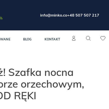
info@minko.co
+48 507 507 217
0%
OWANE
BLOG
KONTAKT
! Szafka nocna
lorze orzechowym,
OD RĘKI