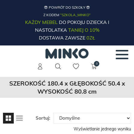
😎 POWRÓT DO SZKOŁY 😎
Z KODEM
“SZKOLA_MINKO”
KAŻDY MEBEL
DO POKOJU DZIECKA I
NASTOLATKA
TANIEJ O 10%
DOSTAWA ZAWSZE
0ZŁ
0
SZEROKOŚĆ 180.4 x GŁĘBOKOŚĆ 50.4 x
WYSOKOŚĆ 80.8 cm
Sortuj:
Wyświetlanie jednego wyniku