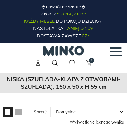
😎 POWRÓT DO SZKOŁY 😎
Z KODEM
“SZKOLA_MINKO”
KAŻDY MEBEL
DO POKOJU DZIECKA I
NASTOLATKA
TANIEJ O 10%
DOSTAWA ZAWSZE
0ZŁ
0
NISKA (SZUFLADA-KLAPA Z OTWORAMI-
SZUFLADA), 160 x 50 x H 55 cm
Sortuj:
Wyświetlanie jednego wyniku