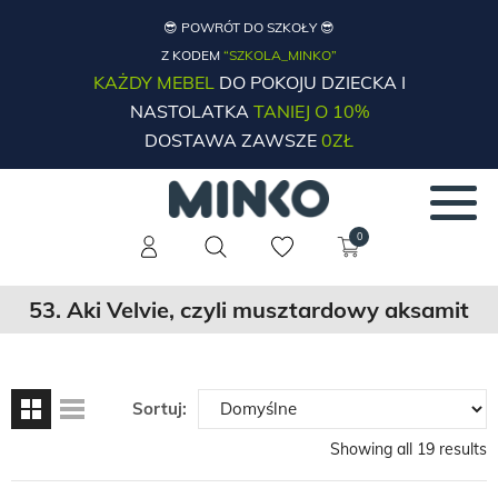
😎 POWRÓT DO SZKOŁY 😎
Z KODEM
“SZKOLA_MINKO”
KAŻDY MEBEL
DO POKOJU DZIECKA I
NASTOLATKA
TANIEJ O 10%
DOSTAWA ZAWSZE
0ZŁ
0
53. Aki Velvie, czyli musztardowy aksamit
Sortuj:
Showing all 19 results