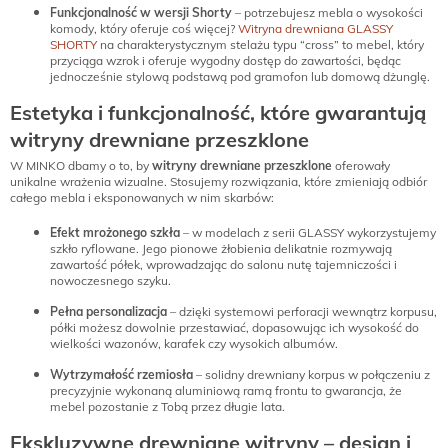
Funkcjonalność w wersji Shorty
– potrzebujesz mebla o wysokości
komody, który oferuje coś więcej?
Witryna drewniana GLASSY
SHORTY
na charakterystycznym stelażu typu “cross” to mebel, który
przyciąga wzrok i oferuje wygodny dostęp do zawartości, będąc
jednocześnie stylową podstawą pod gramofon lub domową dżunglę.
Estetyka i funkcjonalność, które gwarantują
witryny drewniane przeszklone
W MINKO dbamy o to, by
witryny drewniane przeszklone
oferowały
unikalne wrażenia wizualne. Stosujemy rozwiązania, które zmieniają odbiór
całego mebla i eksponowanych w nim skarbów:
Efekt mrożonego szkła
– w modelach z serii GLASSY wykorzystujemy
szkło ryflowane. Jego pionowe żłobienia delikatnie rozmywają
zawartość półek, wprowadzając do salonu nutę tajemniczości i
nowoczesnego szyku.
Pełna personalizacja
– dzięki systemowi perforacji wewnątrz korpusu,
półki możesz dowolnie przestawiać, dopasowując ich wysokość do
wielkości wazonów, karafek czy wysokich albumów.
Wytrzymałość rzemiosła
– solidny drewniany korpus w połączeniu z
precyzyjnie wykonaną aluminiową ramą frontu to gwarancja, że
mebel pozostanie z Tobą przez długie lata.
Ekskluzywne drewniane witryny – design i