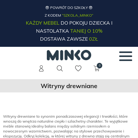
😎 POWRÓT DO SZKOŁY 😎
Z KODEM
“SZKOLA_MINKO”
KAŻDY MEBEL
DO POKOJU DZIECKA I
NASTOLATKA
TANIEJ O 10%
DOSTAWA ZAWSZE
0ZŁ
0
Witryny drewniane
Witryny drewniane to synonim ponadczasowej elegancji i trwałości, które
wnoszą do wnętrza naturalne ciepło i szlachetny charakter. Te wyjątkowe
meble stanowią idealny balans między solidnym rzemiosłem a
nowoczesnym wzornictwem, pozwalając na stylowe przechowywanie i
ekspozycję. Odkryj kolekcję, w której witryny z drewna stają się centralnym