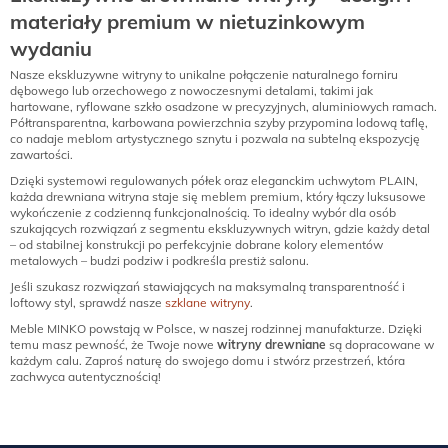
materiały premium w nietuzinkowym
wydaniu
Nasze ekskluzywne witryny to unikalne połączenie naturalnego forniru
dębowego lub orzechowego z nowoczesnymi detalami, takimi jak
hartowane, ryflowane szkło osadzone w precyzyjnych, aluminiowych ramach.
Półtransparentna, karbowana powierzchnia szyby przypomina lodową taflę,
co nadaje meblom artystycznego sznytu i pozwala na subtelną ekspozycję
zawartości.
Dzięki systemowi regulowanych półek oraz eleganckim uchwytom PLAIN,
każda drewniana witryna staje się meblem premium, który łączy luksusowe
wykończenie z codzienną funkcjonalnością. To idealny wybór dla osób
szukających rozwiązań z segmentu
ekskluzywnych witryn
, gdzie każdy detal
– od stabilnej konstrukcji po perfekcyjnie dobrane kolory elementów
metalowych – budzi podziw i podkreśla prestiż salonu.
Jeśli szukasz rozwiązań stawiających na maksymalną transparentność i
loftowy styl, sprawdź nasze
szklane witryny
.
Meble MINKO powstają w Polsce, w naszej rodzinnej manufakturze. Dzięki
temu masz pewność, że Twoje nowe
witryny drewniane
są dopracowane w
każdym calu. Zaproś naturę do swojego domu i stwórz przestrzeń, która
zachwyca autentycznością!