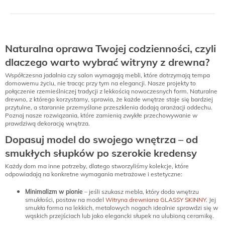
Naturalna oprawa Twojej codzienności, czyli
dlaczego warto wybrać witryny z drewna?
Współczesna jadalnia czy salon wymagają mebli, które dotrzymają tempa
domowemu życiu, nie tracąc przy tym na elegancji. Nasze projekty to
połączenie rzemieślniczej tradycji z lekkością nowoczesnych form. Naturalne
drewno, z którego korzystamy, sprawia, że każde wnętrze staje się bardziej
przytulne, a starannie przemyślane przeszklenia dodają aranżacji oddechu.
Poznaj nasze rozwiązania, które zamienią zwykłe przechowywanie w
prawdziwą dekorację wnętrza.
Dopasuj model do swojego wnętrza – od
smukłych słupków po szerokie kredensy
Każdy dom ma inne potrzeby, dlatego stworzyliśmy kolekcje, które
odpowiadają na konkretne wymagania metrażowe i estetyczne:
Minimalizm w pionie
– jeśli szukasz mebla, który doda wnętrzu
smukłości, postaw na model
Witryna drewniana GLASSY SKINNY
. Jej
smukła forma na lekkich, metalowych nogach idealnie sprawdzi się w
wąskich przejściach lub jako elegancki słupek na ulubioną ceramikę.