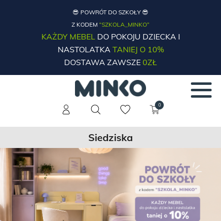
😎 POWRÓT DO SZKOŁY 😎
Z KODEM
“SZKOLA_MINKO”
KAŻDY MEBEL
DO POKOJU DZIECKA I
NASTOLATKA
TANIEJ O 10%
DOSTAWA ZAWSZE
0ZŁ
0
Siedziska