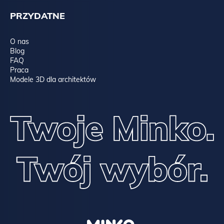
PRZYDATNE
O nas
Blog
FAQ
Praca
Modele 3D dla architektów