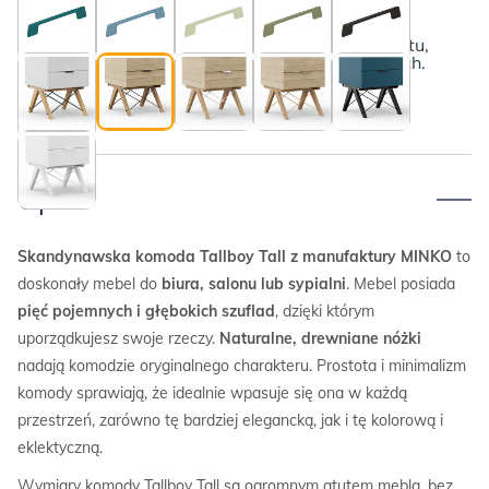
Dębowe nogi i czarne druciki
Poznaj szczegóły
Poniżej przedstawiamy kompletny opis produktu,
wraz z informacjami o płatnościach i dostawach.
Opis
Skandynawska komoda Tallboy Tall z manufaktury MINKO
to
doskonały mebel do
biura, salonu lub sypialni
. Mebel posiada
pięć pojemnych i głębokich szuflad
, dzięki którym
uporządkujesz swoje rzeczy.
Naturalne, drewniane nóżki
nadają komodzie oryginalnego charakteru. Prostota i minimalizm
komody sprawiają, że idealnie wpasuje się ona w każdą
przestrzeń, zarówno tę bardziej elegancką, jak i tę kolorową i
eklektyczną.
Wymiary komody Tallboy Tall są ogromnym atutem mebla, bez