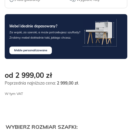
Mebel idealnie dopasowany?
Za wąski, za szeroki, a może potrzebujesz szuflady?
Zrobimy mebel dokładnie taki, jakiego chcesz.
Meble personalizowane
od 2 999,00
zł
Poprzednia najniższa cena:
2 999,00
zł
.
W tym VAT
WYBIERZ ROZMIAR SZAFKI: