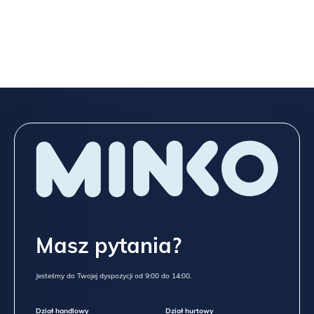
Spójrz niżej na wszystkie możliwości, które dajemy przy meblach
z „typowej” oferty,
a jeśli to nadal mało, napisz do
NAS
TUTAJ
!
Masz pytania?
Jesteśmy do Twojej dyspozycji od 9:00 do 14:00.
Dział handlowy
Dział hurtowy