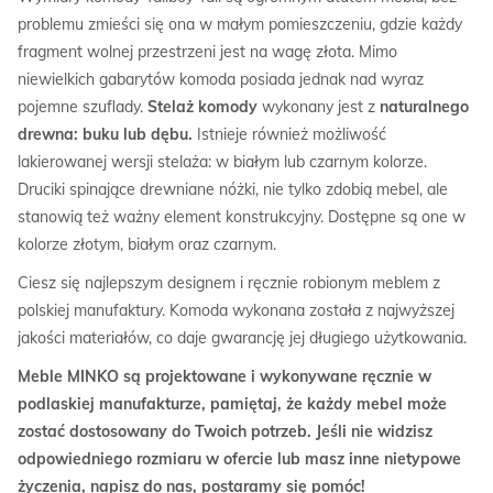
problemu zmieści się ona w małym pomieszczeniu, gdzie każdy
fragment wolnej przestrzeni jest na wagę złota. Mimo
niewielkich gabarytów komoda posiada jednak nad wyraz
pojemne szuflady.
Stelaż komody
wykonany jest z
naturalnego
drewna: buku lub dębu.
Istnieje również możliwość
lakierowanej wersji stelaża: w białym lub czarnym kolorze.
Druciki spinające drewniane nóżki, nie tylko zdobią mebel, ale
stanowią też ważny element konstrukcyjny. Dostępne są one w
kolorze złotym, białym oraz czarnym.
Ciesz się najlepszym designem i ręcznie robionym meblem z
polskiej manufaktury. Komoda wykonana została z najwyższej
jakości materiałów, co daje gwarancję jej długiego użytkowania.
Meble MINKO są projektowane i wykonywane ręcznie w
podlaskiej manufakturze, pamiętaj, że każdy mebel może
zostać dostosowany do Twoich potrzeb. Jeśli nie widzisz
odpowiedniego rozmiaru w ofercie lub masz inne nietypowe
życzenia, napisz do nas, postaramy się pomóc!