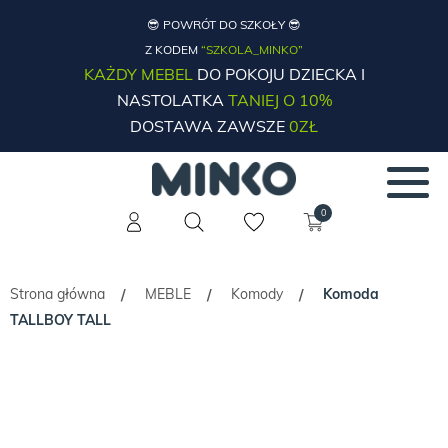
😎 POWRÓT DO SZKOŁY 😎
Z KODEM
“SZKOLA_MINKO”
KAŻDY MEBEL
DO POKOJU DZIECKA I
NASTOLATKA
TANIEJ O 10%
DOSTAWA ZAWSZE
0ZŁ
0
Strona główna
MEBLE
Komody
Komoda
/
/
/
TALLBOY TALL