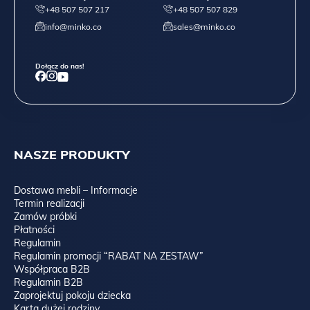
+48 507 507 217
+48 507 507 829
info@minko.co
sales@minko.co
Dołącz do nas!
NASZE PRODUKTY
Dostawa mebli – Informacje
Termin realizacji
Zamów próbki
Płatności
Regulamin
Regulamin promocji “RABAT NA ZESTAW”
Współpraca B2B
Regulamin B2B
Zaprojektuj pokoju dziecka
Karta dużej rodziny