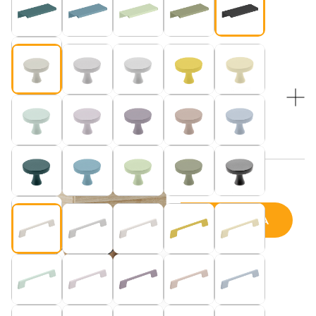
Beżowy (pasuje do blatu w kolorze “Kaszmir”)
WYBIERZ KOLOR NÓŻEK:
WYBIERZ KOLOR NÓŻEK:
Dębowe nogi i czarne druciki
Beżowy (pasuje do blatu w kolorze “Kaszmir”)
Cena wybranej konfiguracji:
DODAJ DO KOSZYKA
ilość
Komoda
TALLBOY
TALL