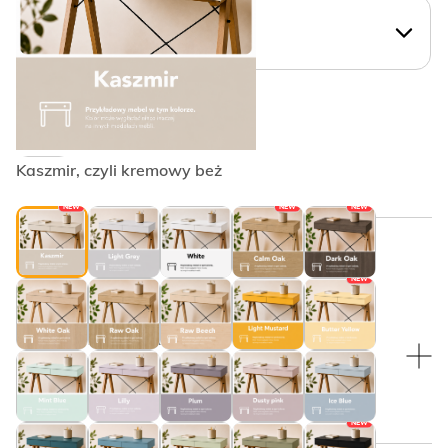
WYBIERZ KSZTAŁT UCHWYTU:
Krawędziowy PLAIN
Kaszmir, czyli kremowy beż
NEW
NEW
NEW
WYBRANY KOLOR:
NEW
WYBRANY KOLOR:
Czarny
NEW