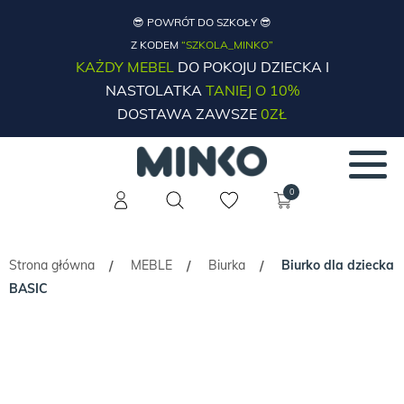
😎 POWRÓT DO SZKOŁY 😎
Z KODEM
“SZKOLA_MINKO”
KAŻDY MEBEL
DO POKOJU DZIECKA I
NASTOLATKA
TANIEJ O 10%
DOSTAWA ZAWSZE
0ZŁ
0
Strona główna
MEBLE
Biurka
Biurko dla dziecka
/
/
/
BASIC