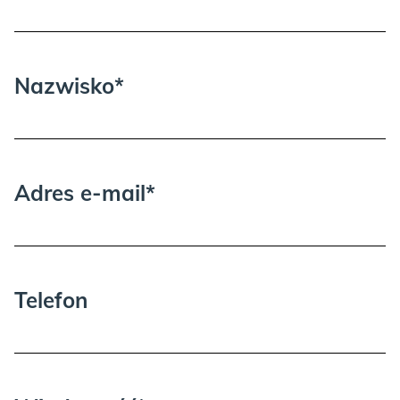
Proszę wziąć pod uwagę, że może być
potrzebna dodatkowa osoba przy
wnoszeniu i rozpakowywaniu.
Nazwisko*
Adres e-mail*
Telefon