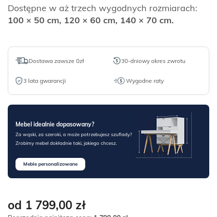
Dostępne w aż trzech wygodnych rozmiarach:
100 × 50 cm, 120 × 60 cm, 140 × 70 cm.
Dostawa zawsze 0zł
30-dniowy okres zwrotu
3 lata gwarancji
Wygodne raty
Mebel idealnie dopasowany?
Za wąski, za szeroki, a może potrzebujesz szuflady?
Zrobimy mebel dokładnie taki, jakiego chcesz.
Meble personalizowane
od 1 799,00
zł