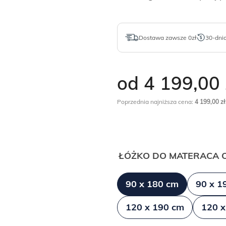
Dostawa zawsze 0zł
30-dni
od 4 199,00
Poprzednia najniższa cena:
4 199,00
zł
ŁÓŻKO DO MATERACA O
90 x 180 cm
90 x 1
120 x 190 cm
120 x