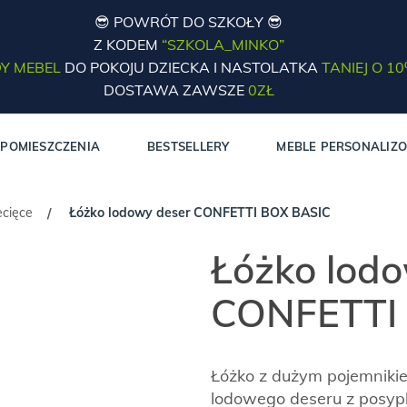
😎 POWRÓT DO SZKOŁY 😎
Z KODEM
“SZKOLA_MINKO”
Y MEBEL
DO POKOJU DZIECKA I NASTOLATKA
TANIEJ O 1
DOSTAWA ZAWSZE
0ZŁ
POMIESZCZENIA
BESTSELLERY
MEBLE PERSONALIZ
ecięce
Łóżko lodowy deser CONFETTI BOX BASIC
/
Łóżko lod
CONFETTI
Łóżko z dużym pojemnikie
lodowego deseru z posyp