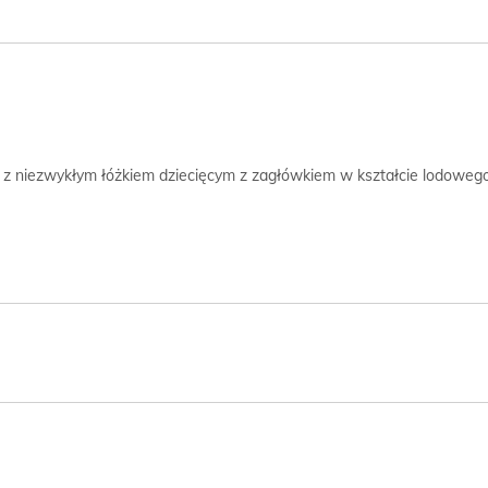
y z niezwykłym łóżkiem dziecięcym z zagłówkiem w kształcie lodowego
krzynię otwieraną do góry w kolorze z naszej palety BASIC.