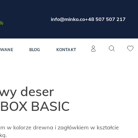
info@minko.co
+48 507 507 217
0%
OWANE
BLOG
KONTAKT
owy deser
 BOX BASIC
m w kolorze drewna i zagłówkiem w kształcie
ką.