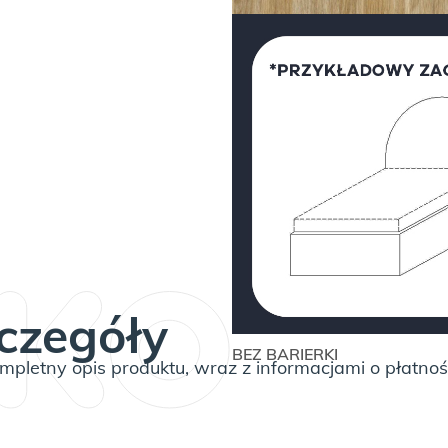
Cena wybranej konfigurac
DOD
ilość
Raw Oak, czyli
Łóżko
wyrazisty, naturalny
lodowy
dąb
deser
CONFETTI
BOX
BASIC
czegóły
BEZ BARIERKI
pletny opis produktu, wraz z informacjami o płatnoś