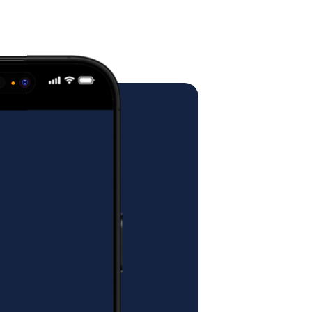
RZYGOTOWAĆ SIĘ DO
PRZESYŁKI?
ować się na odebranie paczki o
e i wadze = zapewnić kurierowi
od główne, zewnętrzne drzwi
zapobiec przewróceniu się tego mebla,
d drzwi klatki schodowej (jeśli
wala na dogodny dojazd autem
indą).
ebna dodatkowa osoba przy
zpakowywaniu.
kodzenia mebla i obrażeń użytkowników.
URIER WNOSI
NIE DO
EGO LOKALU?
i paczki za drzwi budynku
, więc
zebna dodatkowa osoba przy