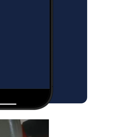
ozpakowywaniu.
się z paczką stojącą na wózku
y ma swoje ograniczenia.
że dostawa odbywa się do
zkody architektonicznej”, czyli
latką schodową, schodów, drzwi
PACZKA JEST
ONA:
zkodzenie paczki lub masz
pracy kuriera, od razu spisz
enia, jest to konieczne do
dury reklamacji.
uwagę, aby opis uszkodzeń był
NY
ZA POBRANIEM
dnotacja o uszkodzeniu
i musi się znaleźć w protokole, z
Opłacane gotówką w dniu