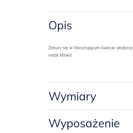
Opis
Zanurz się w fascynującym świecie słodycz
mebli Minko!
Wymiary
Łóżko ma tapicerowany zagłówek i pojemną s
Wyposażenie