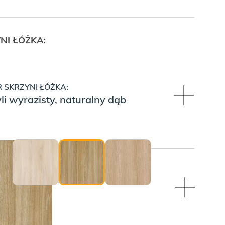
NI ŁÓŻKA:
 SKRZYNI ŁÓŻKA:
i wyrazisty, naturalny dąb
ZPIECZAJĄCA (NIETAPICEROWANA)
I