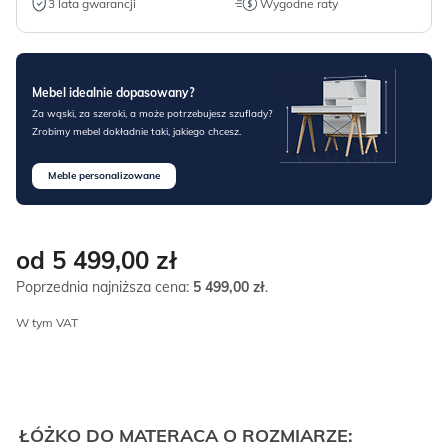
3 lata gwarancji
Wygodne raty
Mebel idealnie dopasowany?
Za wąski, za szeroki, a może potrzebujesz szuflady?
Zrobimy mebel dokładnie taki, jakiego chcesz.
Meble personalizowane
od 5 499,00
zł
Poprzednia najniższa cena:
5 499,00
zł
.
W tym VAT
ŁÓŻKO DO MATERACA O ROZMIARZE: