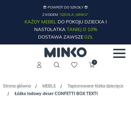
😎 POWRÓT DO SZKOŁY 😎
Z KODEM
“SZKOLA_MINKO”
KAŻDY MEBEL
DO POKOJU DZIECKA I
NASTOLATKA
TANIEJ O 10%
DOSTAWA ZAWSZE
0ZŁ
0
Strona główna
MEBLE
Tapicerowane łóżka dziecięce
/
/
Łóżko lodowy deser CONFETTI BOX TEXTI
/