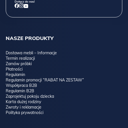
Dołącz do nas!
-odporność na ścieranie jest bardzo wysoka- 100 000 cykli
martindale’a,
-gramatura jest bardzo wysoka 427 g/m2,
-skład poliester 100%,
NASZE PRODUKTY
-trudnopalność klasa 1.
Dostawa mebli – Informacje
Termin realizacji
Zamów próbki
Płatności
Regulamin
Regulamin promocji “RABAT NA ZESTAW”
Współpraca B2B
Regulamin B2B
Zaprojektuj pokoju dziecka
Karta dużej rodziny
Zwroty i reklamacje
Polityka prywatności