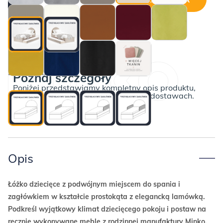
ilość
Łóżko
z
wysuwanym
spaniem
DOUBLE
BEZ BARIEREK
Poznaj szczegóły
BED
Poniżej przedstawiamy kompletny opis produktu,
Redu
wraz z informacjami o płatnościach i dostawach.
Opis
Łóżko dziecięce z podwójnym miejscem do spania i
zagłówkiem w kształcie prostokąta z elegancką lamówką.
Podkreśl wyjątkowy klimat dziecięcego pokoju i postaw na
ręcznie wykonywane meble z rodzinnej manufaktury Minko.