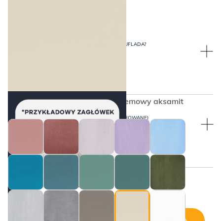
SZUFLADA?
PO KTÓREJ STRONIE WYSUWANA SZUFLADA?
Z prawej
61. Crema Velvie, czyli ciepły kremowy aksamit
BARIERKI ZABEZPIECZAJĄCE (TAPICEROWANE)
BEZ BARIEREK
Cena wybranej konfiguracji:
Z prawej
DODAJ DO KOSZYKA