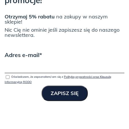
promocje!
-apretura ochronna dla zabezpieczenia przed wnikaniem brudu,
-PETFRIENDLY przyjazna dla opiekunów wszystkich
Otrzymaj 5% rabatu
na zakupy w naszym
czworonogów,
sklepie!
Nic Cię nie ominie jeśli zapiszesz się do naszego
-odporność na ścieranie jest bardzo wysoka- 80 000 cykli
newslettera.
martindale’a,
-gramatura jest wysoka 386 g/m2,
Adres e-mail*
-skład poliester 100%,
-trudnopalność klasa 1.
Oświadczam, że zapoznałem/-am się z
Polityką prywatności oraz Klauzulą
Informacyjną RODO