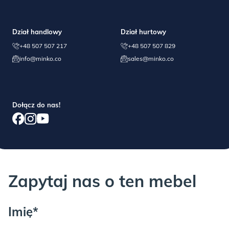
wnoszeniu i rozpakowywaniu.
-skład poliester 100%,
-trudnopalność klasa 1.
Dział handlowy
Dział hurtowy
+48 507 507 217
+48 507 507 829
info@minko.co
sales@minko.co
Dołącz do nas!
Zapytaj nas o ten mebel
KOLEKCJA SNUGI,
czyli tkanina szenilowa- jest mięsista, gruba,
w dotyku pomiędzy aksamitem a tkaniną strukturalną.
Imię*
Tkanina ma ekstremalna wytrzymałość, jest oddychająca i ma