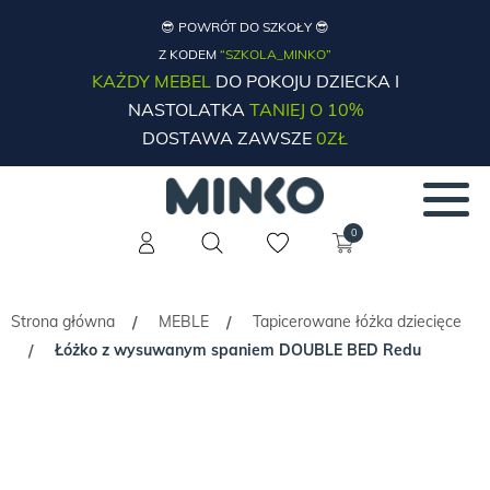
😎 POWRÓT DO SZKOŁY 😎
Z KODEM
“SZKOLA_MINKO”
KAŻDY MEBEL
DO POKOJU DZIECKA I
NASTOLATKA
TANIEJ O 10%
DOSTAWA ZAWSZE
0ZŁ
0
Strona główna
MEBLE
Tapicerowane łóżka dziecięce
/
/
Łóżko z wysuwanym spaniem DOUBLE BED Redu
/