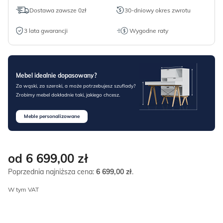
Dostawa zawsze 0zł
30-dniowy okres zwrotu
3 lata gwarancji
Wygodne raty
Mebel idealnie dopasowany?
Za wąski, za szeroki, a może potrzebujesz szuflady?
Zrobimy mebel dokładnie taki, jakiego chcesz.
Meble personalizowane
od 6 699,00
zł
Poprzednia najniższa cena:
6 699,00
zł
.
W tym VAT