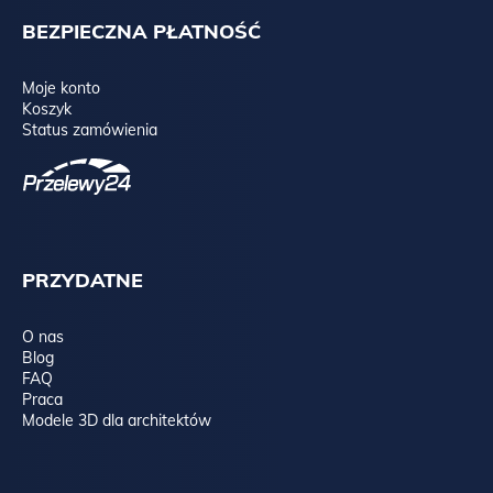
BEZPIECZNA PŁATNOŚĆ
Moje konto
Spójrz niżej na wszystkie możliwości, które dajemy przy meblach
Koszyk
z „typowej” oferty,
a jeśli to nadal mało, napisz do
NAS
Status zamówienia
TUTAJ
!
PRZYDATNE
O nas
Blog
FAQ
Praca
Modele 3D dla architektów