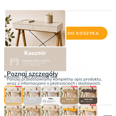
Cena wybranej konfiguracji:
DODAJ DO KOSZYKA
ilość
Konsola
z
lustrem
FINKA
Poznaj szczegóły
Kaszmir, czyli kremowy beż
Poniżej przedstawiamy kompletny opis produktu,
wraz z informacjami o płatnościach i dostawach.
NEW
NEW
NEW
NEW
Opis