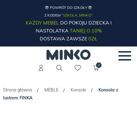
😎 POWRÓT DO SZKOŁY 😎
Z KODEM
“SZKOLA_MINKO”
KAŻDY MEBEL
DO POKOJU DZIECKA I
NASTOLATKA
TANIEJ O 10%
DOSTAWA ZAWSZE
0ZŁ
0
Strona główna
MEBLE
Konsole
Konsola z
/
/
/
lustrem FINKA