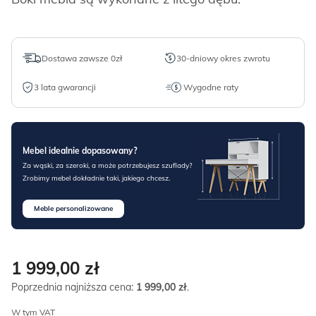
Dostawa zawsze 0zł
30-dniowy okres zwrotu
3 lata gwarancji
Wygodne raty
Mebel idealnie dopasowany?
Za wąski, za szeroki, a może potrzebujesz szuflady?
Zrobimy mebel dokładnie taki, jakiego chcesz.
Meble personalizowane
1 999,00
zł
Poprzednia najniższa cena:
1 999,00
zł
.
W tym VAT