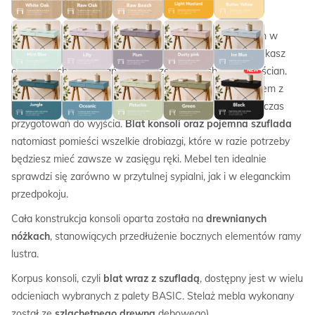
Konsola FINKA od MINKO
z dużym
lustrem
zamkniętym w
naturalnej, drewnianej ramie
to idealny wybór, jeśli szukasz
oryginalnych rozwiązań na urządzenie swoich czterech ścian.
NEW
Duże lustro o prostym kształcie
, umieszczone nad blatem z
szufladą, pozwoli Ci z łatwością przejrzeć się w nim podczas
przygotowań do wyjścia.
Blat konsoli oraz pojemna szuflada
natomiast pomieści wszelkie drobiazgi, które w razie potrzeby
będziesz mieć zawsze w zasięgu ręki. Mebel ten idealnie
sprawdzi się zarówno w przytulnej sypialni, jak i w eleganckim
przedpokoju.
Cała konstrukcja konsoli oparta została na
drewnianych
nóżkach
, stanowiących przedłużenie bocznych elementów ramy
lustra.
Korpus konsoli, czyli
blat wraz z szufladą
, dostępny jest w wielu
odcieniach wybranych z palety BASIC. Stelaż mebla wykonany
został ze
szlachetnego drewna
dębowego).