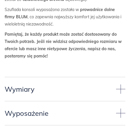
Szuflada konsoli wyposażona została w
prowadnice dolne
firmy BLUM
, co zapewnia najwyższy komfort jej użytkowania i
wieloletnią niezawodność.
Pamiętaj, że każdy produkt może zostać dostosowany do
Twoich potrzeb. Jeśli nie widzisz odpowiedniego rozmiaru w
ofercie lub masz inne nietypowe życzenia, napisz do nas,
postaramy się pomóc!
Wymiary
Standardowy wymiar konsoli:
Wyposażenie
szerokość całkowita 60cm,
segment z szufladą jest głębokości 35cm i wysokości
Konsola jest wyposażona w szufladę, otwieraną za pomocą