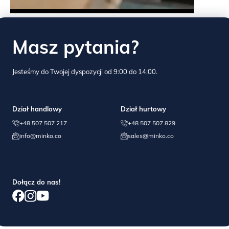
Masz pytania?
Proszę wziąć pod uwagę, że może być
potrzebna dodatkowa osoba przy
Jesteśmy do Twojej dyspozycji od 9:00 do 14:00.
wnoszeniu i rozpakowywaniu.
Dział handlowy
Dział hurtowy
+48 507 507 217
+48 507 507 829
info@minko.co
sales@minko.co
Dołącz do nas!