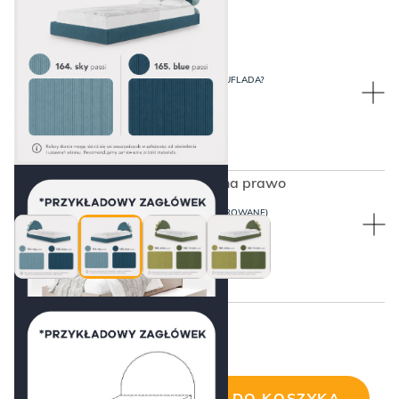
SZUFLADA?
PO KTÓREJ STRONIE WYSUWANA SZUFLADA?
Z prawej
Niebieski dinozaur skierowany na prawo
BARIERKI ZABEZPIECZAJĄCE (TAPICEROWANE)
BEZ BARIEREK
Cena wybranej konfiguracji:
Z prawej
DODAJ DO KOSZYKA