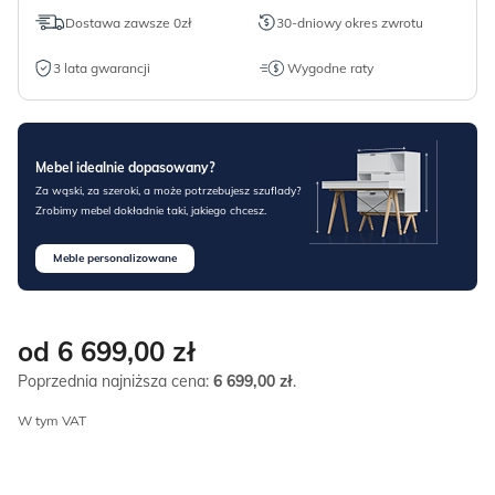
Dostawa zawsze 0zł
30-dniowy okres zwrotu
3 lata gwarancji
Wygodne raty
Mebel idealnie dopasowany?
Za wąski, za szeroki, a może potrzebujesz szuflady?
Zrobimy mebel dokładnie taki, jakiego chcesz.
Meble personalizowane
od 6 699,00
zł
Poprzednia najniższa cena:
6 699,00
zł
.
W tym VAT