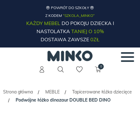
😎 POWRÓT DO SZKOŁY 😎
Z KODEM
“SZKOLA_MINKO”
KAŻDY MEBEL
DO POKOJU DZIECKA I
NASTOLATKA
TANIEJ O 10%
DOSTAWA ZAWSZE
0ZŁ
0
Strona główna
MEBLE
Tapicerowane łóżka dziecięce
/
/
Podwójne łóżko dinozaur DOUBLE BED DINO
/