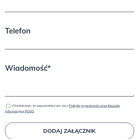
BLACK:
Telefon
Wiadomość*
BRICK:
Oświadczam, że zapoznałem/-am się z
Polityką prywatności oraz Klauzulą
Informacyjną RODO
DODAJ ZAŁĄCZNIK
GOLD: