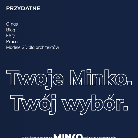
PRZYDATNE
O nas
Blog
FAQ
Praca
Modele 3D dla architektów