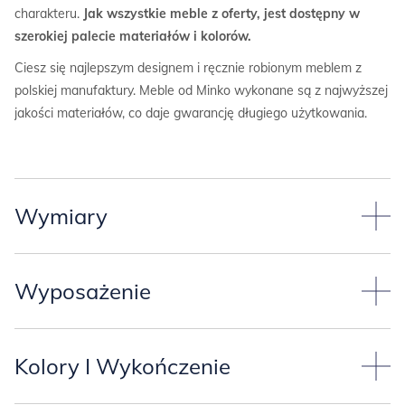
charakteru.
Jak wszystkie meble z oferty, jest dostępny w
szerokiej palecie materiałów i kolorów.
Ciesz się najlepszym designem i ręcznie robionym meblem z
polskiej manufaktury. Meble od Minko wykonane są z najwyższej
jakości materiałów, co daje gwarancję długiego użytkowania.
Wymiary
Przyjęliśmy standardowy wymiar regału:
Wyposażenie
-szerokość 140.4 cm,
-głębokość 35.2 cm,
Regał jest wyposażony w dwie szuflady i trzy szafki z klapą
-wysokość 200.4 cm,
otwierana do dołu i do góry oraz asymetryczne półki.
Kolory I Wykończenie
-wysokość korpusu 170.4 cm+ 30 cm stelaż pod meblem.
Szuflady są wyposażone w prowadnice dolne firmy BLUM (są