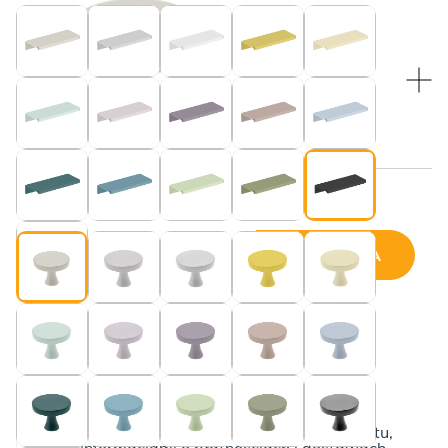
WYBRANY KOLOR:
Beżowy (pasuje do blatu w kolorze “Kaszmir”)
Beżowy (pasuje do blatu w kolorze “Kaszmir”)
Cena wybranej konfiguracji:
DODAJ DO KOSZYKA
ilość
Regał
MEGA
POCKET
Poznaj szczegóły
Beżowy (pasuje do blatu w kolorze “Kaszmir”)
Poniżej przedstawiamy kompletny opis produktu,
wraz z informacjami o płatnościach i dostawach.