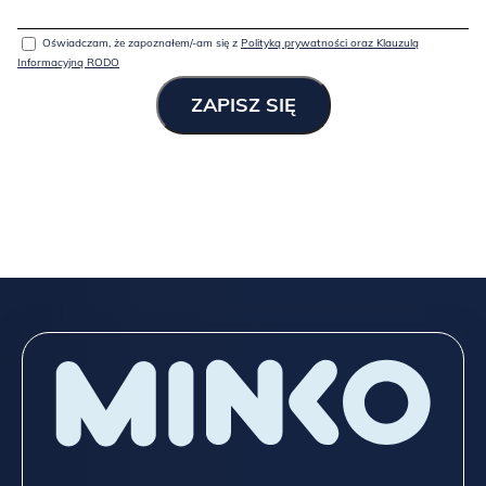
Oświadczam, że zapoznałem/-am się z
Polityką prywatności oraz Klauzulą
Informacyjną RODO
Spójrz niżej na wszystkie możliwości, które dajemy przy meblach
z „typowej” oferty,
a jeśli to nadal mało, napisz do
NAS
TUTAJ
!