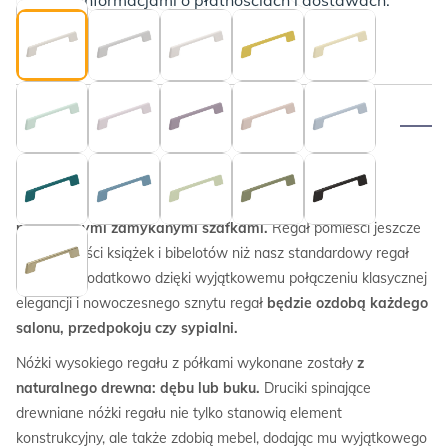
Opis
Prezentujemy nasz największy regał z serii POCKET z
asymetrycznymi półkami półotwartymi i dwiema
praktycznymi zamykanymi szafkami.
Regał pomieści jeszcze
większe ilości książek i bibelotów niż nasz standardowy regał
POCKET. Dodatkowo dzięki wyjątkowemu połączeniu klasycznej
elegancji i nowoczesnego sznytu regał
będzie ozdobą każdego
salonu, przedpokoju czy sypialni.
Nóżki wysokiego regału z półkami wykonane zostały
z
naturalnego drewna: dębu lub buku.
Druciki spinające
drewniane nóżki regału nie tylko stanowią element
konstrukcyjny, ale także zdobią mebel, dodając mu wyjątkowego