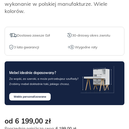
wykonanie w polskiej manufakturze. Wiele
kolorów.
Dostawa zawsze 0zł
30-dniowy okres zwrotu
3 lata gwarancji
Wygodne raty
Mebel idealnie dopasowany?
Za wąski, za szeroki, a może potrzebujesz szuflady?
Zrobimy mebel dokładnie taki, jakiego chcesz.
Meble personalizowane
od 6 199,00
zł
Poprzednia najniższa cena:
6 199,00
zł
.