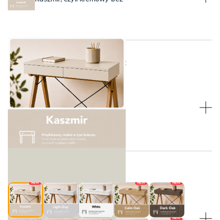
WYBIERZ KOLOR PLECÓW:
WYBIERZ KOLOR PLECÓW:
Plecy w kolorze Kaszmir
Kaszmir, czyli kremowy beż
WYBIERZ KOLOR NÓŻEK:
NEW
NEW
NEW
WYBIERZ KOLOR NÓŻEK:
NEW