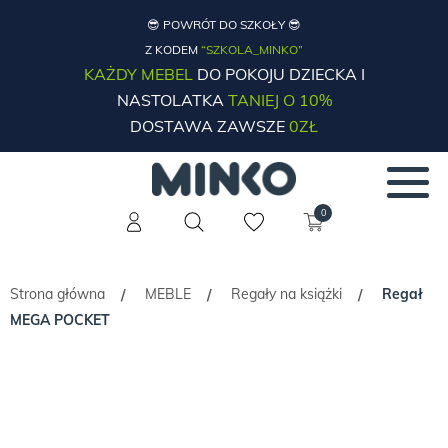
😎 POWRÓT DO SZKOŁY 😎
Z KODEM
“SZKOLA_MINKO”
KAŻDY MEBEL
DO POKOJU DZIECKA I
NASTOLATKA
TANIEJ O 10%
DOSTAWA ZAWSZE
0ZŁ
0
Strona główna
MEBLE
Regały na książki
Regał
/
/
/
MEGA POCKET