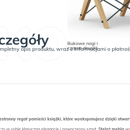
czegóły
Bukowe nogi i
czarne druciki
pletny opis produktu, wraz z informacjami o płatnoś
estronny regał pomieści książki, które wyeksponujesz dzięki otwa
zy w sobie klasyczną elegancję i nowoczesny sznyt.
Stelaż mebla
wy