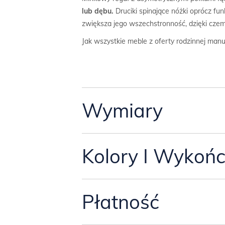
lub dębu.
Druciki spinające nóżki oprócz fu
zwiększa jego wszechstronność, dzięki czem
Jak wszystkie meble z oferty rodzinnej manu
Wymiary
Przyjęliśmy standardowy wymiar regału:
Kolory I Wykońc
-szerokość 140.4 cm,
-głębokość 35.2 cm,
BLAT
Płatność
(korpus mebla) jest wykonany z płyty
-wysokość blatu 130.4 cm,
Jeżeli chcesz zamówić mebel w kilku kolorac
-wysokość korpusu 100.4 cm+ 30 cm stelaż