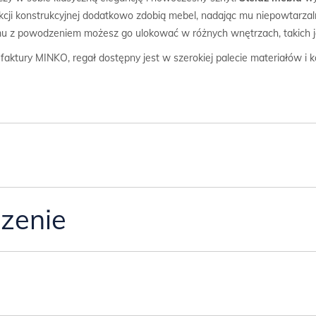
nkcji konstrukcyjnej dodatkowo zdobią mebel, nadając mu niepowtarza
u z powodzeniem możesz go ulokować w różnych wnętrzach, takich jak 
faktury MINKO, regał dostępny jest w szerokiej palecie materiałów i k
zenie
 laminowanej o gr. 18mm.
h, opisz kolorystykę w wiadomości dla sprzedającego, posługując się 
 pod meblem.