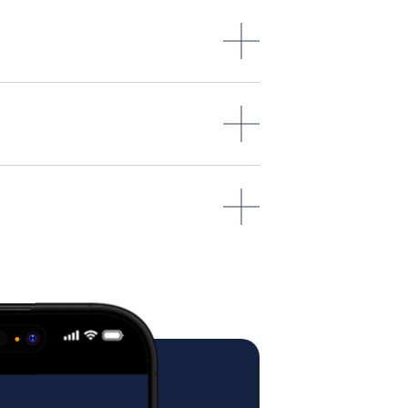
zł.
GOTOWAĆ SIĘ DO
PRZESYŁKI?
ować się na odebranie paczki o
e i wadze = zapewnić kurierowi
od główne, zewnętrzne drzwi
czenia, aby zapobiec ich przewróceniu.
d drzwi klatki schodowej (jeśli
wala na dogodny dojazd autem
indą).