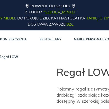
😎 POWRÓT DO SZKOŁY 😎
Z KODEM
“SZKOLA_MINKO”
Y MEBEL
DO POKOJU DZIECKA I NASTOLATKA
TANIEJ O 1
DOSTAWA ZAWSZE
0ZŁ
POMIESZCZENIA
BESTSELLERY
MEBLE PERSONALIZ
Regał LOW
Regał LO
Pojemny regał z asymetry
drobiazgi, ozdabiając każd
dostępny w szerokiej pale