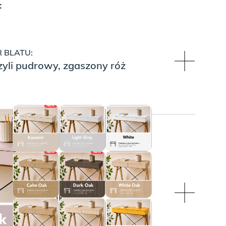
:
 BLATU:
zyli pudrowy, zgaszony róż
NEW
ÓW:
NEW
NEW
R PLECÓW:
rze Dusty Pink