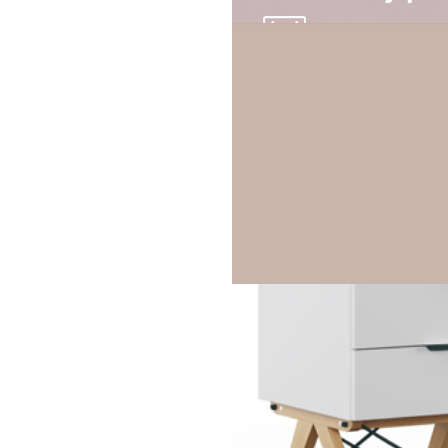
WYBIERZ KOLOR NÓŻEK
Dusty Pink, czyli
pudrowy, zgaszony
róż
WYBIERZ KOLOR
Bukowe nogi i
Cena wybranej konfigurac
Plecy w kolorze
Dusty Pink
DOD
ilość
Regał
LOW