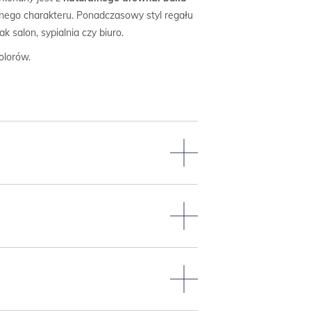
lnego charakteru. Ponadczasowy styl regału
salon, sypialnia czy biuro.
olorów.
numerami frontów ze szkicu.