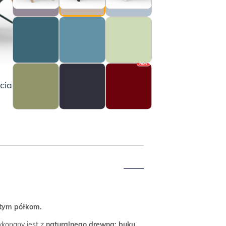
NEW
ciach i dostawach.
rtym półkom.
konany jest z
naturalnego drewna: buku