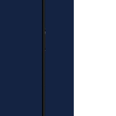
ebna dodatkowa osoba przy
zpakowywaniu.
 do uszkodzenia mebla i obrażeń
ER WNOSI
NIE DO
EGO LOKALU?
i paczki za drzwi budynku
, więc
zebna dodatkowa osoba przy
ozpakowywaniu.
się z paczką stojącą na wózku
y ma swoje ograniczenia.
że dostawa odbywa się do
zkody architektonicznej”, czyli
latką schodową, schodów, drzwi