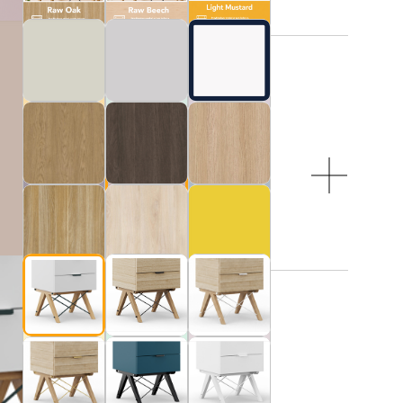
NEW
:
 NÓŻEK:
 czarne druciki
NEW
NEW
ji:
AJ DO KOSZYKA