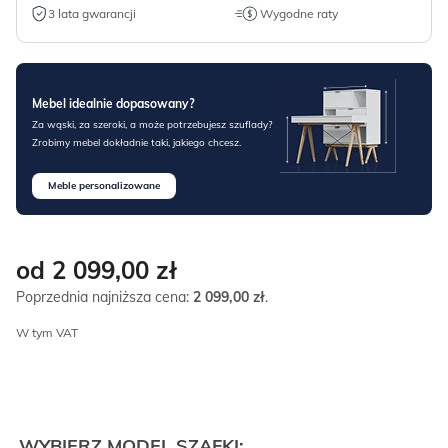
3 lata gwarancji
Wygodne raty
Mebel idealnie dopasowany?
Za wąski, za szeroki, a może potrzebujesz szuflady?
Zrobimy mebel dokładnie taki, jakiego chcesz.
Meble personalizowane
od 2 099,00
zł
Poprzednia najniższa cena:
2 099,00
zł
.
W tym VAT
WYBIERZ MODEL SZAFKI: