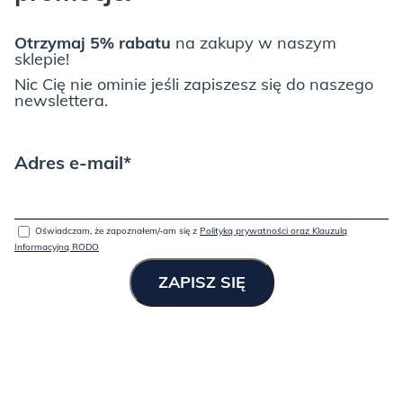
JUNGLE:
Otrzymaj 5% rabatu
na zakupy w naszym
sklepie!
Nic Cię nie ominie jeśli zapiszesz się do naszego
newslettera.
Adres e-mail*
LIGHT GREY:
Oświadczam, że zapoznałem/-am się z
Polityką prywatności oraz Klauzulą
Informacyjną RODO
Spójrz niżej na wszystkie możliwości, które dajemy przy meblach
z „typowej” oferty,
a jeśli to nadal mało, napisz do
NAS
TUTAJ
!