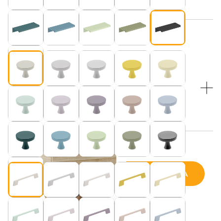
Beżowy (pasuje do blatu w kolorze “Kaszmir”)
WYBIERZ KOLOR NÓŻEK:
WYBIERZ KOLOR NÓŻEK:
Dębowe nogi i czarne druciki
Beżowy (pasuje do blatu w kolorze “Kaszmir”)
Cena wybranej konfiguracji:
DODAJ DO KOSZYKA
ilość
Szafka
RTV
SIDEBOARD