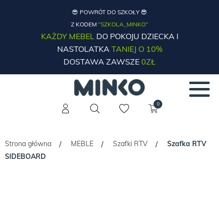
😎 POWRÓT DO SZKOŁY 😎
Z KODEM
“SZKOLA_MINKO”
KAŻDY MEBEL
DO POKOJU DZIECKA I
NASTOLATKA
TANIEJ O 10%
DOSTAWA ZAWSZE
0ZŁ
0
Strona główna
MEBLE
Szafki RTV
Szafka RTV
/
/
/
SIDEBOARD