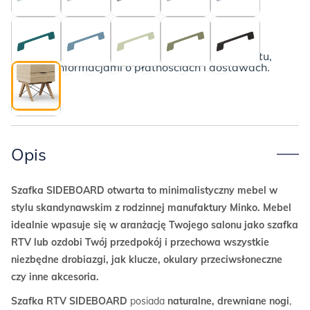
Dębowe nogi i czarne druciki
Poznaj szczegóły
Poniżej przedstawiamy kompletny opis produktu,
wraz z informacjami o płatnościach i dostawach.
Opis
Szafka SIDEBOARD otwarta to minimalistyczny mebel w
stylu skandynawskim z rodzinnej manufaktury Minko. Mebel
idealnie wpasuje się w aranżację Twojego salonu jako szafka
RTV lub ozdobi Twój przedpokój i przechowa wszystkie
niezbędne drobiazgi, jak klucze, okulary przeciwsłoneczne
czy inne akcesoria.
Szafka RTV SIDEBOARD
posiada
naturalne, drewniane nogi
,