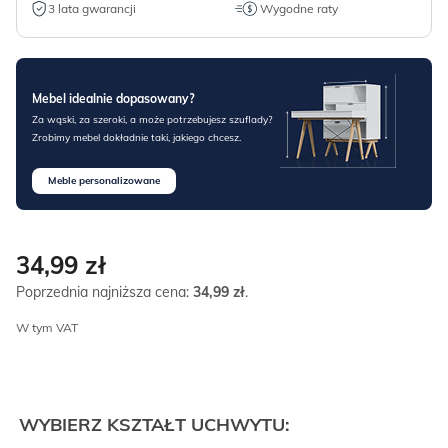
3 lata gwarancji
Wygodne raty
Mebel idealnie dopasowany?
Za wąski, za szeroki, a może potrzebujesz szuflady?
Zrobimy mebel dokładnie taki, jakiego chcesz.
Meble personalizowane
34,99
zł
Poprzednia najniższa cena:
34,99
zł
.
W tym VAT
WYBIERZ KSZTAŁT UCHWYTU: