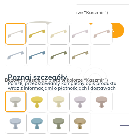
Beżowy (pasuje do blatu w kolorze “Kaszmir”)
Cena wybranej konfiguracji:
DODAJ DO KOSZYKA
ilość
Uchwyt
meblowy
Poznaj szczegóły
Beżowy (pasuje do blatu w kolorze “Kaszmir”)
Poniżej przedstawiamy kompletny opis produktu,
wraz z informacjami o płatnościach i dostawach.
Opis