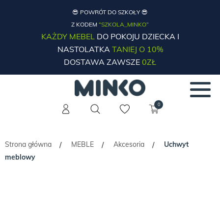
😎 POWRÓT DO SZKOŁY 😎
Z KODEM
“SZKOLA_MINKO”
KAŻDY MEBEL
DO POKOJU DZIECKA I
NASTOLATKA
TANIEJ O 10%
DOSTAWA ZAWSZE
0ZŁ
0
Strona główna
MEBLE
Akcesoria
Uchwyt
/
/
/
meblowy