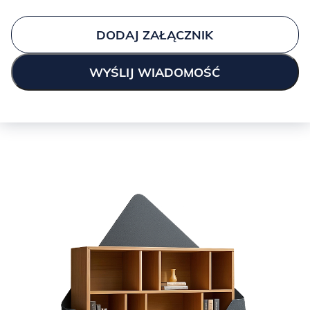
JUNGLE:
DODAJ ZAŁĄCZNIK
LIGHT GREY:
Spójrz niżej na wszystkie możliwości, które dajemy przy meblach
z „typowej” oferty,
a jeśli to nadal mało, napisz do
NAS