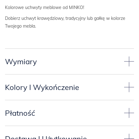
Kolorowe uchwyty meblowe od MINKO!
Dobierz uchwyt krawędziowy, tradycyjny lub gałkę w kolorze
Twojego mebla.
Wymiary
Uchwyt FLOW:
średnica: 3,5 cm
Kolory I Wykończenie
wysokość: 2,5 cm
KOLOR UCHWYTÓW odpowiada kolorom mebli
z palety
BASIC:
Płatność
Dostawa I Użytkowanie