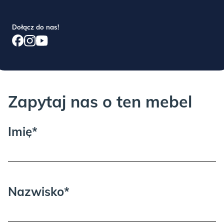
BRICK:
Dołącz do nas!
Zapytaj nas o ten mebel
GOLD:
Imię*
Nazwisko*
GREEN: