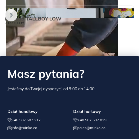
Komoda TALLBOY LOW
B
2 899,00
zł
1 
TAUPE:
Masz pytania?
BLACK:
Jesteśmy do Twojej dyspozycji od 9:00 do 14:00.
Dział handlowy
Dział hurtowy
+48 507 507 217
+48 507 507 829
info@minko.co
sales@minko.co