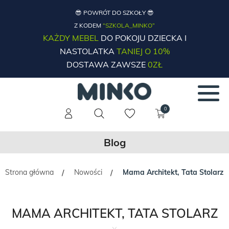
😎 POWRÓT DO SZKOŁY 😎
Z KODEM
“SZKOLA_MINKO”
KAŻDY MEBEL
DO POKOJU DZIECKA I
NASTOLATKA
TANIEJ O 10%
DOSTAWA ZAWSZE
0ZŁ
0
Blog
Strona główna
Nowości
Mama Architekt, Tata Stolarz
/
/
MAMA ARCHITEKT, TATA STOLARZ