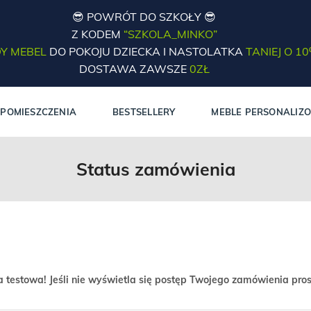
😎 POWRÓT DO SZKOŁY 😎
Z KODEM
“SZKOLA_MINKO”
Y MEBEL
DO POKOJU DZIECKA I NASTOLATKA
TANIEJ O 1
DOSTAWA ZAWSZE
0ZŁ
POMIESZCZENIA
BESTSELLERY
MEBLE PERSONALIZ
Status zamówienia
testowa! Jeśli nie wyświetla się postęp Twojego zamówienia pro