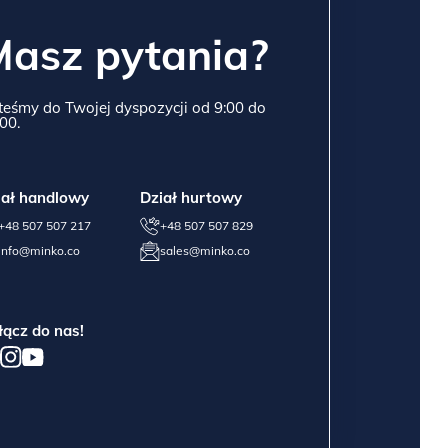
Masz pytania?
teśmy do Twojej dyspozycji od 9:00 do
00.
iał handlowy
Dział hurtowy
+48 507 507 217
+48 507 507 829
info@minko.co
sales@minko.co
łącz do nas!