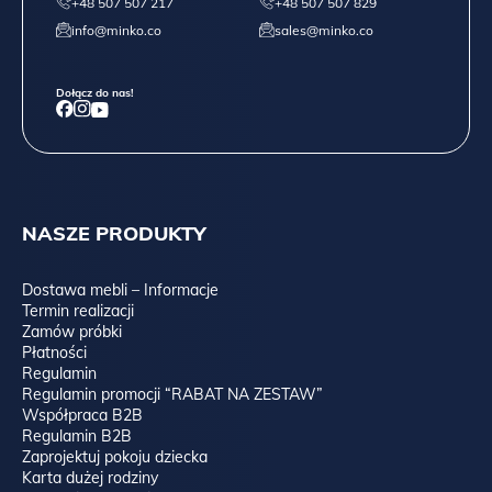
+48 507 507 217
+48 507 507 829
info@minko.co
sales@minko.co
Dołącz do nas!
NASZE PRODUKTY
Dostawa mebli – Informacje
Termin realizacji
Zamów próbki
Płatności
Regulamin
Regulamin promocji “RABAT NA ZESTAW”
Współpraca B2B
Regulamin B2B
Zaprojektuj pokoju dziecka
Karta dużej rodziny