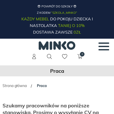
😎 POWRÓT DO SZKOŁY 😎
Z KODEM
“SZKOLA_MINKO”
KAŻDY MEBEL
DO POKOJU DZIECKA I
NASTOLATKA
TANIEJ O 10%
DOSTAWA ZAWSZE
0ZŁ
0
Praca
Strona główna
Praca
/
Szukamy pracowników na poniższe
stanowiska. Prosimy o wysyłanie CV na