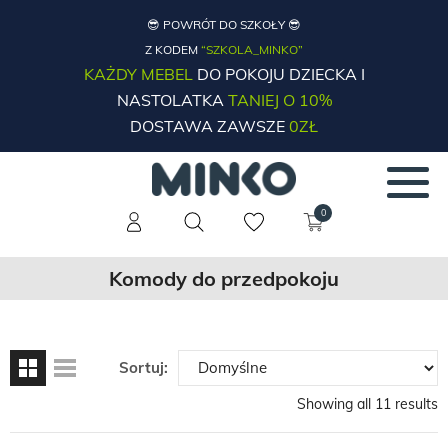
😎 POWRÓT DO SZKOŁY 😎
Z KODEM
“SZKOLA_MINKO”
KAŻDY MEBEL
DO POKOJU DZIECKA I
NASTOLATKA
TANIEJ O 10%
DOSTAWA ZAWSZE
0ZŁ
0
Komody do przedpokoju
Sortuj:
Showing all 11 results