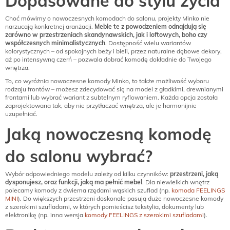
Dopasowane do stylu życia
Choć mówimy o nowoczesnych komodach do salonu, projekty Minko nie
narzucają konkretnej aranżacji.
Meble te z powodzeniem odnajdują się
zarówno w przestrzeniach skandynawskich, jak i loftowych, boho czy
współczesnych minimalistycznych
. Dostępność wielu wariantów
kolorystycznych – od spokojnych beży i bieli, przez naturalne dębowe dekory,
aż po intensywną czerń – pozwala dobrać komodę dokładnie do Twojego
wnętrza.
To, co wyróżnia nowoczesne komody Minko, to także możliwość wyboru
rodzaju frontów – możesz zdecydować się na model z gładkimi, drewnianymi
frontami lub wybrać wariant z subtelnym ryflowaniem. Każda opcja została
zaprojektowana tak, aby nie przytłaczać wnętrza, ale je harmonijnie
uzupełniać.
Jaką nowoczesną komodę
do salonu wybrać?
Wybór odpowiedniego modelu zależy od kilku czynników:
przestrzeni, jaką
dysponujesz, oraz funkcji, jaką ma pełnić mebel
. Dla niewielkich wnętrz
polecamy komody z dwiema rzędami wąskich szuflad (np.
komoda FEELINGS
MINI
). Do większych przestrzeni doskonale pasują duże nowoczesne komody
z szerokimi szufladami, w których pomieścisz tekstylia, dokumenty lub
elektronikę (np. inna wersja
komody FEELINGS z szerokimi szufladami
).