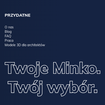
PRZYDATNE
O nas
Blog
FAQ
Praca
Modele 3D dla architektów