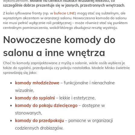
wykończeniom.
Modele na cienkich nóżkach wizualnej lekkości, co
szczególnie dobrze prezentuje się w jasnych, przestronnych wnętrzach
.
Z kolei ryflowane fronty (np. w
bufecie LINE
) mogą stać się subtelnym, ale
wyrazistym akcentem w aranżacji salonu. Nowoczesna komoda do salonu
nie musi pełnić wyłącznie roli praktycznej – może również stać się punktem
centralnym pomieszczenia, wokół którego zbudujesz resztę wystroju.
Nowoczesne komody do
salonu a inne wnętrza
Choć to komody zaprojektowane z myślą o salonie, wiele osób wybiera je
także do sypialni, przedpokoju czy pokoju nastolatka. Modele Minko świetnie
sprawdzają się jako:
komody młodzieżowe
– funkcjonalne i nienachalne
wizualnie,
komody do sypialni
– lekkie i estetyczne,
komody do pokoju dziecięcego
– dostępne w
stonowanych,
komody do przedpokoju
– pomocne w organizacji
codziennych drobiazgów.