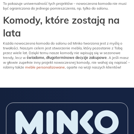
To pokazuje uniwersalność tych projektów – nowoczesna komoda nie musi
być ograniczona do jednego pomieszczenia, np. tylko do salonu.
Komody, które zostają na
lata
Każda nowoczesna komoda do salonu od Minko tworzona jest z myślą o
trwałości. Naszym celem jest stworzenie mebla, który pozostanie z Tobą
przez wiele lat. Dzięki temu nasze komody nie wpisują się w sezonowe
trendy, lecz w
świadome, długoterminowe decyzje zakupowe
. A jeśli masz
w głowie zupełnie inny projekt nowoczesnej komody, nie wahaj się napisać –
robimy także
meble personalizowane
, oparte na wizji naszych klientów!