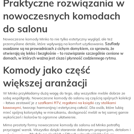
Praktyczne rozwiązania w
nowoczesnych komodach
do salonu
Nowoczesne komody Minko to nie tylko estetyczny wygląd, ale też
przemyślane detale, które wpływają na komfort użytkowania.
Szuflady
osadzone są na prowadnicach z cichym domykiem, co sprawia, że
otwierają się lekko i bezgłośnie – to rozwiązanie szczególnie cenione w
domach, w których ważna jest cisza i płynność codziennego rytmu
.
Komody jako część
większej aranżacji
W Minko przykładamy dużą wagę do tego, aby wszystkie meble dobrze ze
sobą współgrały. Nowoczesne komody do salonu są częścią spójnych kolekcji
– łatwo zestawić je z
szafkami RTV
,
regałami na książki
czy
stolikami
kawowymi
, tworząc harmonijną i estetyczną całość. Dla osób, które lubią
mieć spójną kolorystykę w mieszkaniu, dostępność mebli w tej samej gamie
wykończeń i kolorów to ogromne ułatwienie.
Mimo prostoty formy nowoczesne komody do salonu od Minko potrafią
przyciągać wzrok. Wszystko dzięki starannie dobranym proporcjom, detalom i