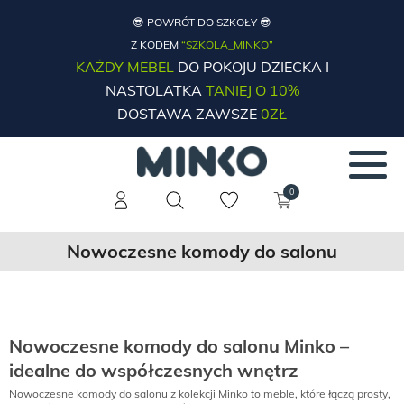
😎 POWRÓT DO SZKOŁY 😎
Z KODEM
“SZKOLA_MINKO”
KAŻDY MEBEL
DO POKOJU DZIECKA I
NASTOLATKA
TANIEJ O 10%
DOSTAWA ZAWSZE
0ZŁ
0
Nowoczesne komody do salonu
Nowoczesne komody do salonu Minko –
idealne do współczesnych wnętrz
Nowoczesne komody do salonu z kolekcji Minko to meble, które łączą prosty,