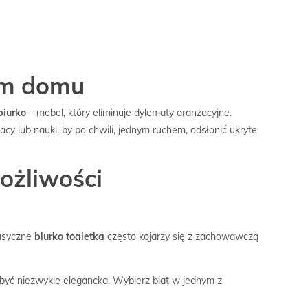
oim domu
biurko
– mebel, który eliminuje dylematy aranżacyjne.
cy lub nauki, by po chwili, jednym ruchem, odsłonić ukryte
ożliwości
lasyczne
biurko toaletka
często kojarzy się z zachowawczą
yć niezwykle elegancka. Wybierz blat w jednym z