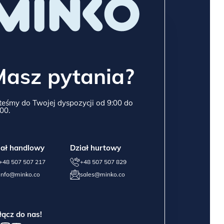
Masz pytania?
teśmy do Twojej dyspozycji od 9:00 do
00.
iał handlowy
Dział hurtowy
+48 507 507 217
+48 507 507 829
info@minko.co
sales@minko.co
łącz do nas!