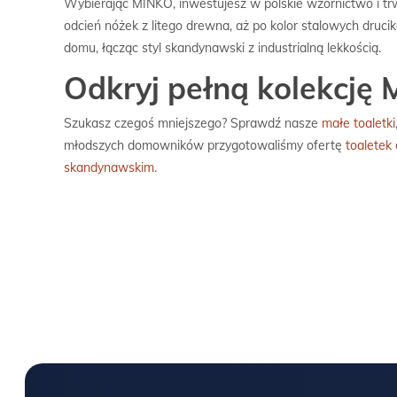
Wybierając MINKO, inwestujesz w polskie wzornictwo i t
odcień nóżek z litego drewna, aż po kolor stalowych druci
domu, łącząc styl skandynawski z industrialną lekkością.
Odkryj pełną kolekcję
Szukasz czegoś mniejszego? Sprawdź nasze
małe toaletki
młodszych domowników przygotowaliśmy ofertę
toaletek
skandynawskim
.