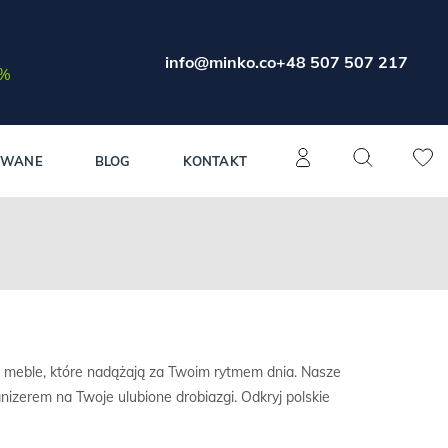
info@minko.co
+48 507 507 217
0%
OWANE
BLOG
KONTAKT
 meble, które nadążają za Twoim rytmem dnia. Nasze
anizerem na Twoje ulubione drobiazgi. Odkryj polskie