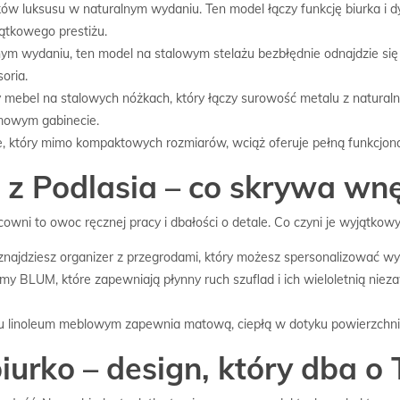
ków luksusu w naturalnym wydaniu. Ten model łączy funkcję biurka i dy
ątkowego prestiżu.
ym wydaniu, ten model na stalowym stelażu bezbłędnie odnajdzie się j
oria.
ny mebel na stalowych nóżkach, który łączy surowość metalu z natura
mowym gabinecie.
e, który mimo kompaktowych rozmiarów, wciąż oferuje pełną funkcjonaln
 z Podlasia – co skrywa wn
owni to owoc ręcznej pracy i dbałości o detale. Co czyni je wyjątkow
znajdziesz organizer z przegrodami, który możesz spersonalizować wyk
rmy BLUM, które zapewniają płynny ruch szuflad i ich wieloletnią nie
u linoleum meblowym zapewnia matową, ciepłą w dotyku powierzchnię,
urko – design, który dba o