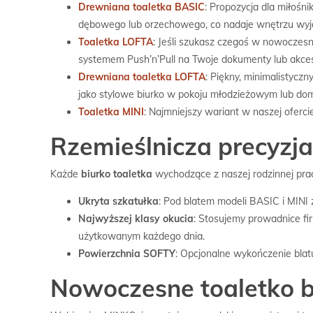
Drewniana toaletka BASIC
: Propozycja dla miłośni
dębowego lub orzechowego, co nadaje wnętrzu wyj
Toaletka LOFTA
: Jeśli szukasz czegoś w nowoczesn
systemem Push’n’Pull na Twoje dokumenty lub akces
Drewniana toaletka LOFTA
: Piękny, minimalistycz
jako stylowe biurko w pokoju młodzieżowym lub do
Toaletka MINI
: Najmniejszy wariant w naszej oferci
Rzemieślnicza precyzja
Każde
biurko toaletka
wychodzące z naszej rodzinnej prac
Ukryta szkatułka
: Pod blatem modeli BASIC i MINI 
Najwyższej klasy okucia
: Stosujemy prowadnice fi
użytkowanym każdego dnia.
Powierzchnia SOFTY
: Opcjonalne wykończenie blat
Nowoczesne toaletko bi