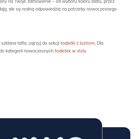
ony na Twoje zamówienie – od wyboru koloru blatu, przez
lądają, ale są realną odpowiedzią na potrzeby nowoczesnego
szklana tafla, zajrzyj do sekcji
toaletki z lustrem
. Dla
 do kategorii nowoczesnych
toaletek w stylu