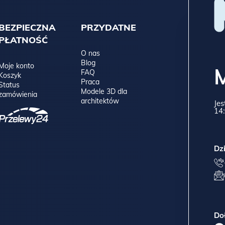
BEZPIECZNA
PRZYDATNE
PŁATNOŚĆ
O nas
Blog
Moje konto
FAQ
Koszyk
Praca
Status
Modele 3D dla
zamówienia
architektów
Jes
14:
Dz
Do