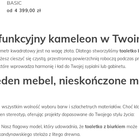
BASIC
od 4 399,00
zł
lofunkcyjny kameleon w Tw
etr kwadratowy jest na wagę złota. Dlatego stworzyliśmy
toaletko 
esz cieszyć się czystą, przestronną powierzchnią roboczą podczas pra
które wprowadza harmonię i ład do Twojej sypialni lub gabinetu.
jeden mebel, nieskończone m
ede wszystkim wolność wyboru barw i szlachetnych materiałów. Choć k
n stereotyp, oferując projekty dopasowane do Twojego stylu życia:
: Nasz flagowy model, który udowadnia, że
toaletka z biurkiem
może b
skandynawskiego stelaża z litego drewna.