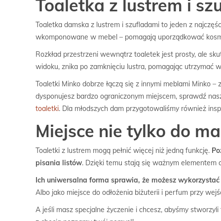
Toaletka z lustrem i s
Toaletka damska z lustrem i szufladami to jeden z najczęś
wkomponowane w mebel – pomagają uporządkować kosmetyk
Rozkład przestrzeni wewnątrz toaletek jest prosty, ale sku
widoku, znika po zamknięciu lustra, pomagając utrzymać wr
Toaletki Minko dobrze łączą się z innymi meblami Minko –
dysponujesz bardzo ograniczonym miejscem, sprawdź na
toaletki
. Dla młodszych dam przygotowaliśmy również insp
Miejsce nie tylko do ma
Toaletki z lustrem mogą pełnić więcej niż jedną funkcję.
Po
pisania listów
. Dzięki temu stają się ważnym elementem co
Ich uniwersalna forma sprawia, że możesz wykorzystać 
Albo jako miejsce do odłożenia biżuterii i perfum przy wej
A jeśli masz specjalne życzenie i chcesz, abyśmy stworz