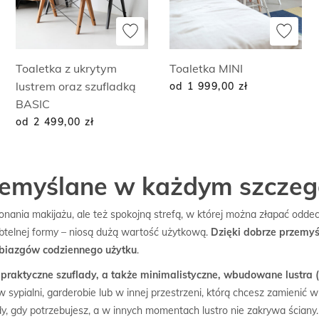
Toaletka z ukrytym
Toaletka MINI
lustrem oraz szufladką
od 1 999,00
zł
BASIC
od 2 499,00
zł
rzemyślane w każdym szczeg
ykonania makijażu, ale też spokojną strefą, w której można złapać od
ubtelnej formy – niosą dużą wartość użytkową.
Dzięki dobrze przemyś
obiazgów codziennego użytku
.
 praktyczne szuflady, a także minimalistyczne, wbudowane lustra
ypialni, garderobie lub w innej przestrzeni, którą chcesz zamienić w 
dy, gdy potrzebujesz, a w innych momentach lustro nie zakrywa ściany.