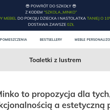
😎 POWRÓT DO SZKOŁY 😎
Z KODEM
“SZKOLA_MINKO”
Y MEBEL
DO POKOJU DZIECKA I NASTOLATKA
TANIEJ O 1
DOSTAWA ZAWSZE
0ZŁ
POMIESZCZENIA
BESTSELLERY
MEBLE PERSONALIZ
Toaletki z lustrem
Minko
to propozycja dla tych
cjonalnością a estetyczną p