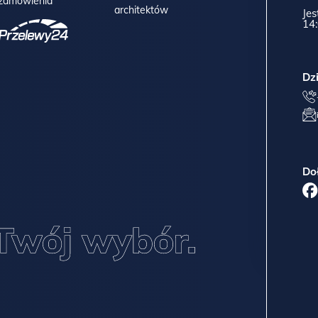
zamówienia
architektów
Jes
14:
Dz
Do