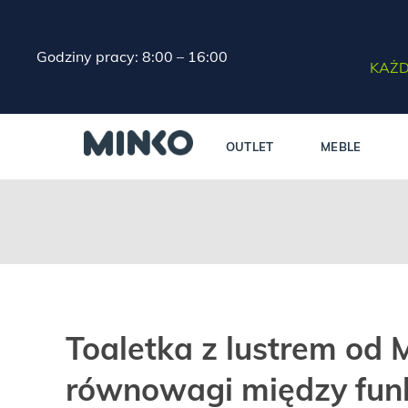
Godziny pracy: 8:00 – 16:00
KAŻD
OUTLET
MEBLE
Toaletka z lustrem od 
równowagi między funk