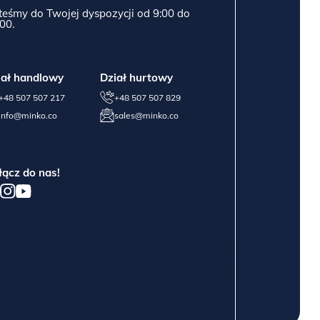
teśmy do Twojej dyspozycji od 9:00 do
00.
iał handlowy
Dział hurtowy
+48 507 507 217
+48 507 507 829
info@minko.co
sales@minko.co
łącz do nas!