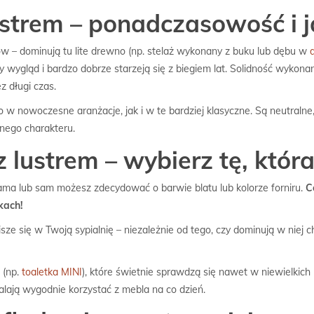
ustrem – ponadczasowość i 
ów – dominują tu lite drewno (np. stelaż wykonany z buku lub dębu w
wygląd i bardzo dobrze starzeją się z biegiem lat. Solidność wykonani
 długi czas.
w nowoczesne aranżacje, jak i w te bardziej klasyczne. Są neutralne, a
nego charakteru.
 lustrem – wybierz tę, któr
sama lub sam możesz zdecydować o barwie blatu lub kolorze forniru.
C
kach!
isze się w Twoją sypialnię – niezależnie od tego, czy dominują w niej 
 (np.
toaletka MINI
), które świetnie sprawdzą się nawet w niewielkich
alają wygodnie korzystać z mebla na co dzień.