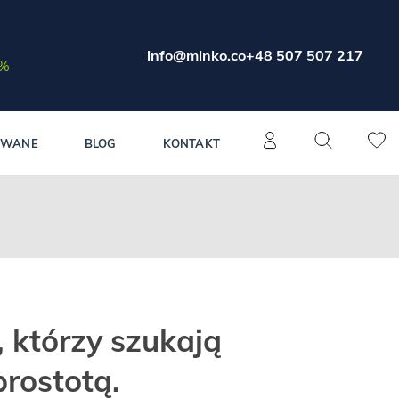
info@minko.co
+48 507 507 217
0%
OWANE
BLOG
KONTAKT
, którzy szukają
rostotą.