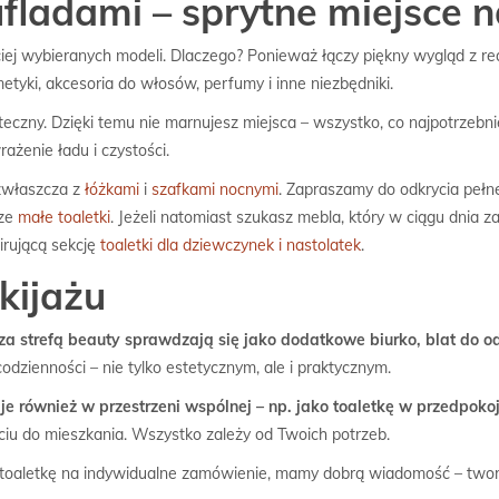
zufladami – sprytne miejsce 
ciej wybieranych modeli. Dlaczego? Ponieważ łączy piękny wygląd z re
i, akcesoria do włosów, perfumy i inne niezbędniki.
teczny. Dzięki temu nie marnujesz miejsca – wszystko, co najpotrzebnie
ażenie ładu i czystości.
 zwłaszcza z
łóżkami
i
szafkami nocnymi
.
Zapraszamy do odkrycia pełne
sze
małe toaletki
. Jeżeli natomiast szukasz mebla, który w ciągu dnia 
irującą sekcję
toaletki dla dziewczynek i nastolatek
.
kijażu
za strefą beauty sprawdzają się jako dodatkowe biurko, blat do od
dzienności – nie tylko estetycznym, ale i praktycznym.
je również w przestrzeni wspólnej – np. jako toaletkę w przedpoko
ściu do mieszkania. Wszystko zależy od Twoich potrzeb.
yli toaletkę na indywidualne zamówienie, mamy dobrą wiadomość – tw