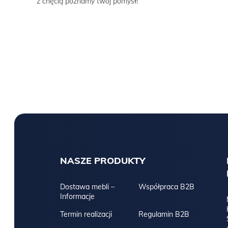
z chęcią poznamy twój pomysł!
NASZE PRODUKTY
Dostawa mebli –
Współpraca B2B
Informacje
Termin realizacji
Regulamin B2B