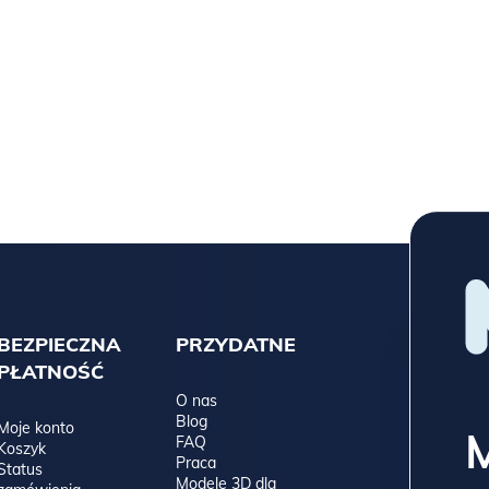
BEZPIECZNA
PRZYDATNE
PŁATNOŚĆ
O nas
Blog
Moje konto
FAQ
Koszyk
Praca
Status
Modele 3D dla