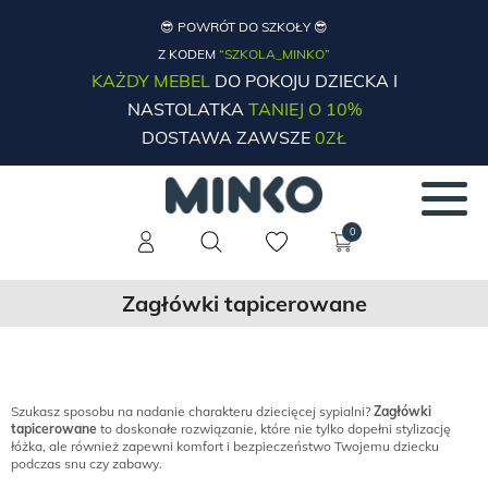
😎 POWRÓT DO SZKOŁY 😎
Z KODEM
“SZKOLA_MINKO”
KAŻDY MEBEL
DO POKOJU DZIECKA I
NASTOLATKA
TANIEJ O 10%
DOSTAWA ZAWSZE
0ZŁ
0
Zagłówki tapicerowane
Szukasz sposobu na nadanie charakteru dziecięcej sypialni?
Zagłówki
tapicerowane
to doskonałe rozwiązanie, które nie tylko dopełni stylizację
łóżka, ale również zapewni komfort i bezpieczeństwo Twojemu dziecku
podczas snu czy zabawy.