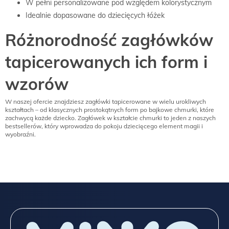
W pełni personalizowane pod względem kolorystycznym
Idealnie dopasowane do dziecięcych łóżek
Różnorodność zagłówków
tapicerowanych ich form i
wzorów
W naszej ofercie znajdziesz zagłówki tapicerowane w wielu urokliwych
kształtach – od klasycznych prostokątnych form po bajkowe chmurki, które
zachwycą każde dziecko. Zagłówek w kształcie chmurki to jeden z naszych
bestsellerów, który wprowadza do pokoju dziecięcego element magii i
wyobraźni.