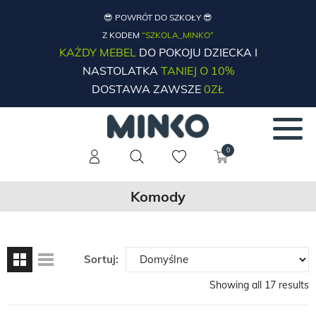
😎 POWRÓT DO SZKOŁY 😎
Z KODEM
“SZKOLA_MINKO”
KAŻDY MEBEL
DO POKOJU DZIECKA I
NASTOLATKA
TANIEJ O 10%
DOSTAWA ZAWSZE
0ZŁ
0
Komody
Sortuj:
Showing all 17 results